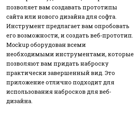
позволяет вам создавать прототипы
сайта или нового дизайна для софта.
Инструмент предлагает вам опробовать
его возможности, и создать веб-прототип.
Mockup оборудован всеми
необходимыми инструментами, которые
позволяют вам придать наброску
практически завершенный вид. Это
приложение отлично подходит для
использования набросков для веб-
дизайна.