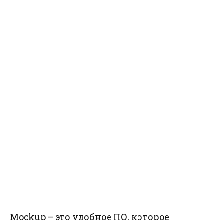
Mockup – это удобное ПО, которое