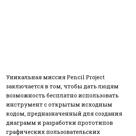
Уникальная миссия Pencil Project
заключается в том, чтобы дать людям
возможность бесплатно использовать
инструмент с открытым исходным
кодом, предназначенный для создания
диаграмм и разработки прототипов
графических пользовательских