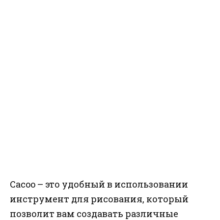
Cacoo – это удобный в использовании
инструмент для рисования, который
позволит вам создавать различные