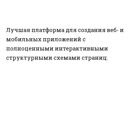
Лучшая платформа для создания веб- и
мобильных приложений с
полноценными интерактивными
структурными схемами страниц.