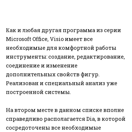
Как и любая другая программа из серии
Microsoft Office, Visio имеет все
необходимые для комфортной работы
инструменты: создание, редактирование,
соединение и изменение
дополнительных свойств фигур.
Реализован и специальный анализ уже
построенной системы.
На втором месте в данном списке вполне
справедливо располагается Dia, в которой
сосредоточены все необходимые