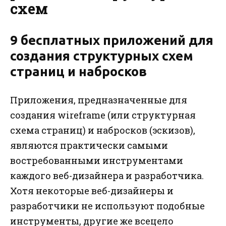
схем
9 бесплатных приложений для
создания структурных схем
страниц и набросков
Приложения, предназначенные для
создания wireframe (или структурная
схема страниц) и набросков (эскизов),
являются практически самыми
востребованными инструментами
каждого веб-дизайнера и разработчика.
Хотя некоторые веб-дизайнеры и
разработчики не используют подобные
инструменты, другие же всецело