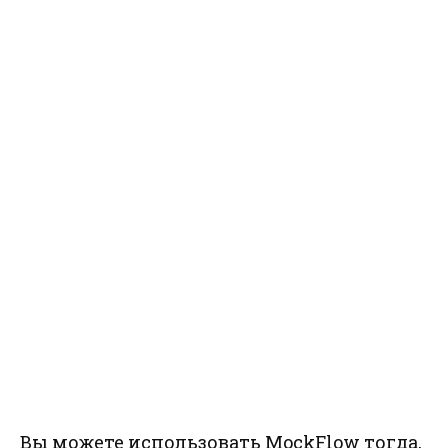
Вы можете использовать MockFlow тогда,