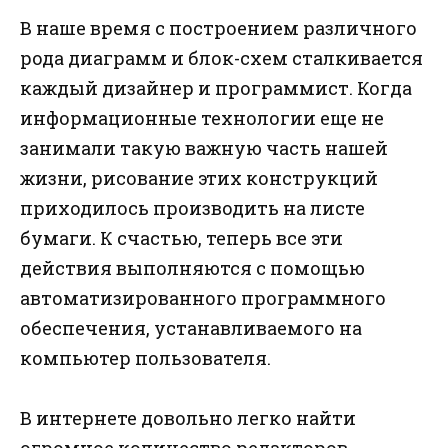
В наше время с построением различного
рода диаграмм и блок-схем сталкивается
каждый дизайнер и программист. Когда
информационные технологии еще не
занимали такую важную часть нашей
жизни, рисование этих конструкций
приходилось производить на листе
бумаги. К счастью, теперь все эти
действия выполняются с помощью
автоматизированного программного
обеспечения, устанавливаемого на
компьютер пользователя.
В интернете довольно легко найти