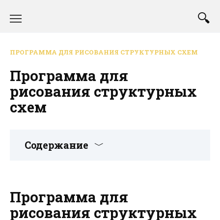
Перейти
к
содержанию
ПРОГРАММА ДЛЯ РИСОВАНИЯ СТРУКТУРНЫХ СХЕМ
Программа для
рисования структурных
схем
Содержание
Программа для
рисования структурных