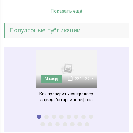
Показать ещё
Популярные публикации
нтерьера
Мастеру
22.11.2023
Мастеру
2025
ь интерьер сада
Как проверить контроллер
Телевизионный 
заряда батареи телефона
цифрового те
какой л