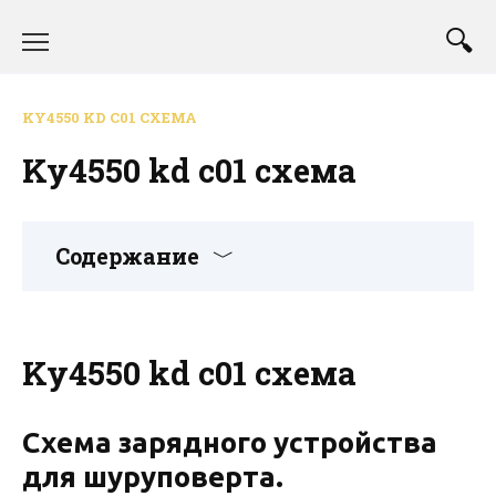
Перейти
к
содержанию
KY4550 KD C01 СХЕМА
Ky4550 kd c01 схема
Содержание
Ky4550 kd c01 схема
Схема зарядного устройства
для шуруповерта.