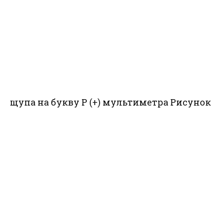
щупа на букву P (+) мультиметра
Рисунок