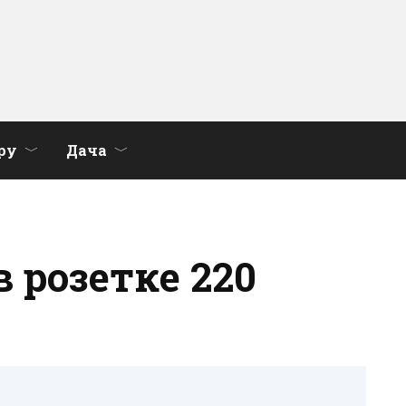
ру
Дача
в розетке 220