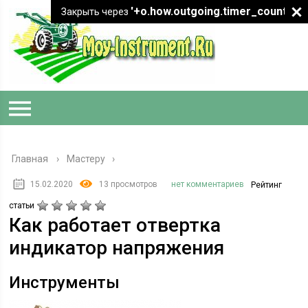
'+o.how.outgoing.timer_count+"
Закрыть через
Главная
›
Мастеру
15.02.2020
13 просмотров
нет комментариев
Рейтинг
статьи
Как работает отвертка
индикатор напряжения
Инструменты