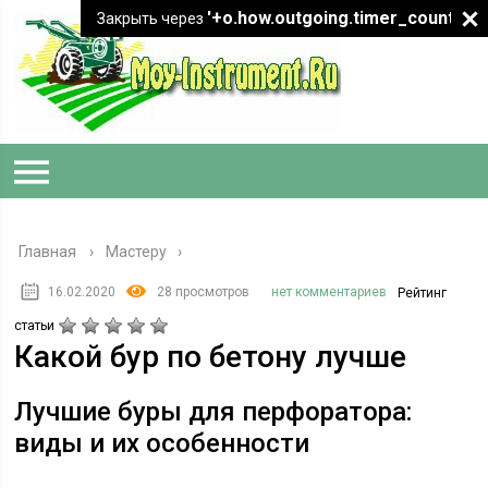
'+o.how.outgoing.timer_count+"
Закрыть через
Главная
›
Мастеру
16.02.2020
28 просмотров
нет комментариев
Рейтинг
статьи
Какой бур по бетону лучше
Лучшие буры для перфоратора:
виды и их особенности