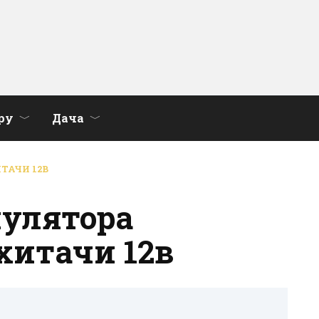
ру
Дача
ТАЧИ 12В
улятора
хитачи 12в