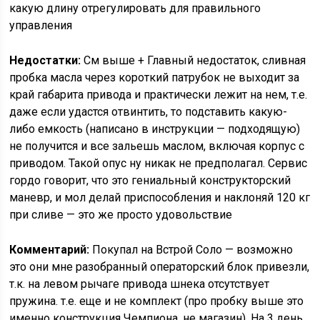
какую длину отрегулировать для правильного
управления
Недостатки:
См выше + Главный недостаток, сливная
пробка масла через короткий патрубок не выходит за
край габарита привода и практически лежит на нем, т.е.
даже если удастся отвинтить, то подставить какую-
либо емкость (написано в инструкции — подходящую)
не получится и все зальешь маслом, включая корпус с
приводом. Такой опус ну никак не предполагал. Сервис
гордо говорит, что это гениальный конструкторский
маневр, и мол делай приспособления и наклоняй 120 кг
при сливе — это же просто удовольствие
Комментарий:
Покупал на Встрой Соло — возможно
это они мне разобранный операторский блок привезли,
т.к. на левом рычаге привода шнека отсутствует
пружина. т.е. еще и не комплект (про пробку выше это
именно конструкция Чемпиона, не магазин). На 3 день,