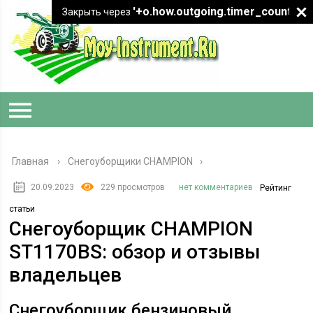
'+o.how.outgoing.timer_count+"
Закрыть через
Главная
›
Снегоуборщики CHAMPION
20.09.2023
229 просмотров
нет комментариев
Рейтинг
статьи
Снегоуборщик CHAMPION
ST1170BS: обзор и отзывы
владельцев
Снегоуборщик бензиновый