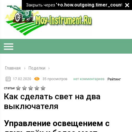
'+o.how.outgoing.timer_count+"
Закрыть через
Главная
›
Поделки
17.02.2020
35 просмотров
нет комментариев
Рейтинг
статьи
Как сделать свет на два
выключателя
Управление освещением с