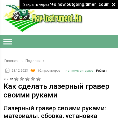
'+o.how.outgoing.timer_count+"
Закрыть через
Главная
›
Поделки
23.12.2023
62 просмотров
нет комментариев
Рейтинг
статьи
Как сделать лазерный гравер
своими руками
Лазерный гравер своими руками:
материалы, сборка, установка