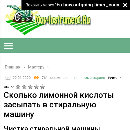
'+o.how.outgoing.timer_count+"
Закрыть через
Главная
›
Мастеру
22.01.2020
761 просмотров
нет комментариев
Рейтинг
статьи
Сколько лимонной кислоты
засыпать в стиральную
машину
Чистка стиральной машины