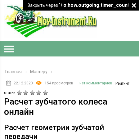
'+o.how.outgoing.timer_count+"
Закрыть через
Главная
›
Мастеру
22.12.2023
154 просмотров
нет комментариев
Рейтинг
статьи
Расчет зубчатого колеса
онлайн
Расчет геометрии зубчатой
передачи