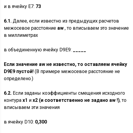
и в ячейку E7:
73
6.1.
Далее, если известно из предыдущих расчетов
межосевое расстояние
aw
, то вписываем это значение
в миллиметрах
в объединенную ячейку D9E9:
_____
Если значение
aw
не известно, то оставляем ячейку
D
9
E
9 пустой!
(В примере межосевое расстояние не
определено.)
6.2.
Если заданы коэффициенты смещения исходного
контура
x
1
и
x
2
(и соответственно не задано
aw
!)
, то
вписываем эти значения
в ячейку D10:
0,300