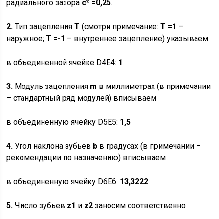
радиального зазора
c* =0,25
.
2.
Тип зацепления
T
(смотри примечание:
T =1
–
наружное;
T =-1
– внутреннее зацепление) указываем
в объединенной ячейке D4E4:
1
3.
Модуль зацепления
m
в миллиметрах (в примечании
– стандартный ряд модулей) вписываем
в объединенную ячейку D5E5:
1,5
4.
Угол наклона зубьев
b
в градусах (в примечании –
рекомендации по назначению) вписываем
в объединенную ячейку D6E6:
13,3222
5.
Число зубьев
z
1
и
z
2
заносим соответственно