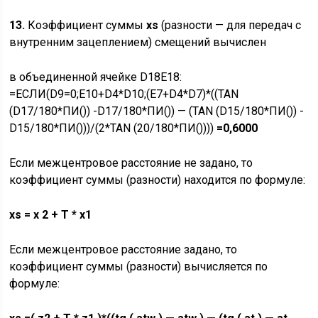
13.
Коэффициент суммы
xs
(разности — для передач с
внутренним зацеплением) смещений вычислен
в объединенной ячейке D18E18:
=ЕСЛИ(D9=0;E10+D4*D10;(E7+D4*D7)*((TAN
(D17/180*ПИ()) -D17/180*ПИ()) — (TAN (D15/180*ПИ()) -
D15/180*ПИ()))/(2*TAN (20/180*ПИ())))
=0,6000
Если межцентровое расстояние не задано, то
коэффициент суммы (разности) находится по формуле:
xs
=
x
2 +
T
*
x
1
Если межцентровое расстояние задано, то
коэффициент суммы (разности) вычисляется по
формуле: