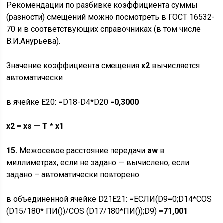
Рекомендации по разбивке коэффициента суммы
(разности) смещений можно посмотреть в ГОСТ 16532-
70 и в соответствующих справочниках (в том числе
В.И.Анурьева).
Значение коэффициента смещения
x2
вычисляется
автоматически
в ячейке E20: =D18-D4*D20 =
0,3000
x
2
=
xs
—
T
*
x
1
15.
Межосевое расстояние передачи
aw
в
миллиметрах, если не задано — вычислено, если
задано – автоматически повторено
в объединенной ячейке D21E21: =ЕСЛИ(D9=0;D14*COS
(D15/180* ПИ())/COS (D17/180*ПИ());D9)
=71,001