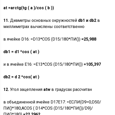
at
=arctg
(tg ( a )/cos ( b ))
11.
Диаметры основных окружностей
db
1
и
db
2
в
миллиметрах вычислены соответственно
в ячейке D16: =D13*COS (D15/180*ПИ())
=25,988
db1
= d1 *cos ( at )
и в ячейке E16: =E13*COS (D15/180*ПИ())
=105,397
db
2
=
d
2 *
cos
(
at
)
12.
Угол зацепления
atw
в градусах рассчитан
в объединенной ячейке D17E17: =ЕСЛИ(D9=0;D50/
ПИ()*180;ACOS ( D14*COS (D15/180*ПИ())/D9)/
ПИ()*180)
=22.2962