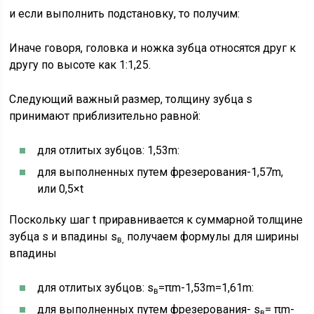
и если выполнить подстановку, то получим:
Иначе говоря, головка и ножка зубца относятся друг к
другу по высоте как 1:1,25.
Следующий важный размер, толщину зубца s
принимают приблизительно равной:
для отлитых зубцов: 1,53m:
для выполненных путем фрезерования-1,57m,
или 0,5×t
Поскольку шаг t приравнивается к суммарной толщине
зубца s и впадины s
получаем формулы для ширины
в,
впадины
для отлитых зубцов: s
=πm-1,53m=1,61m:
в
для выполненных путем фрезерования- s
= πm-
в