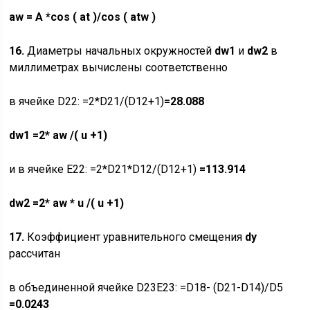
aw
= A *cos ( at )/cos ( atw )
16.
Диаметры начальных окружностей
dw
1
и
dw
2
в
миллиметрах вычислены соответственно
в ячейке D22: =2*D21/(D12+1)
=28.088
dw1
=2* aw /( u +1)
и в ячейке E22: =2*D21*D12/(D12+1)
=113.914
dw
2
=2*
aw
*
u
/(
u
+1)
17.
Коэффициент уравнительного смещения
dy
рассчитан
в объединенной ячейке D23E23: =D18- (D21-D14)/D5
=0.0243