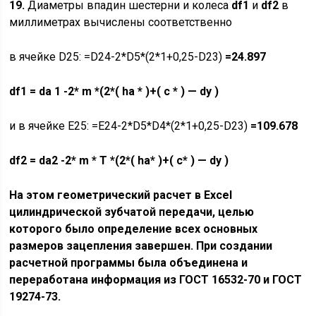
19.
Диаметры впадин шестерни и колеса
df
1
и
df
2
в
миллиметрах вычислены соответственно
в ячейке D25: =D24-2*D5*(2*1+0,25-D23)
=24.897
df
1
=
da
1 -2*
m
*(2*(
ha
* )+(
c
* ) —
dy
)
и в ячейке E25: =E24-2*D5*D4*(2*1+0,25-D23)
=109.678
df2
= da2 -2* m * T *(2*( ha* )+( c* ) — dy )
На этом
геометрический расчет в Excel
цилиндрической зубчатой передачи
, целью
которого было определение всех основных
размеров зацепления завершен. При создании
расчетной программы была объединена и
переработана информация из ГОСТ 16532-70 и ГОСТ
19274-73.