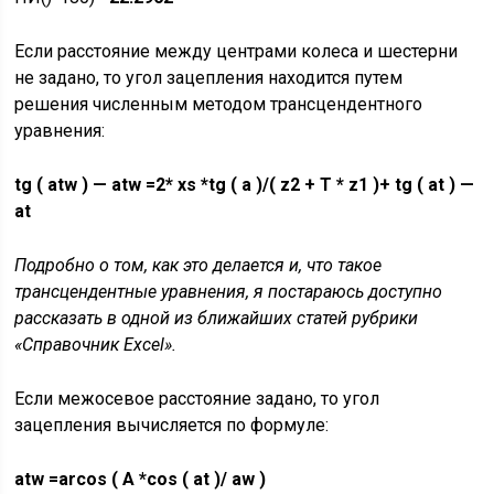
Если расстояние между центрами колеса и шестерни
не задано, то угол зацепления находится путем
решения численным методом трансцендентного
уравнения:
tg (
atw ) — atw =2* xs *tg ( a )/( z2 + T * z1 )+
tg (
at ) —
at
Подробно о том, как это делается и, что такое
трансцендентные уравнения, я постараюсь доступно
рассказать в одной из ближайших статей рубрики
«Справочник Excel».
Если межосевое расстояние задано, то угол
зацепления вычисляется по формуле:
atw =arcos ( A *cos ( at )/ aw )