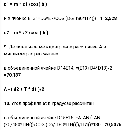
d
1
=
m
*
z1
/
cos
(
b
)
и в ячейке E13: =D5*E7/COS (D6/180*ПИ())
=112,528
d2
=
m
*
z
2
/
cos (
b
)
9.
Делительное межцентровое расстояние
A
в
миллиметрах рассчитано
в объединенной ячейке D14E14: =(E13+D4*D13)/2
=70,137
A
=
( d2 + T * d1 )/2
10.
Угол профиля
at
в градусах рассчитан
в объединенной ячейке D15E15: =ATAN (TAN
(20/180*ПИ())/COS (D6/ 180*ПИ()))/ПИ()*180
=20,5076