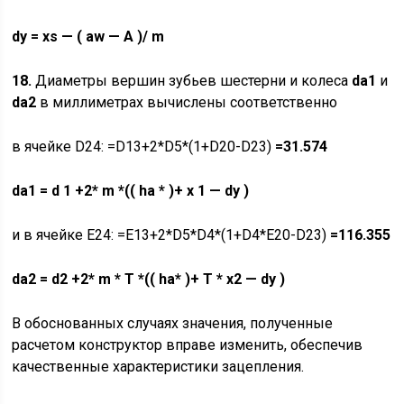
dy
=
xs
— (
aw
—
A
)/
m
18.
Диаметры вершин зубьев шестерни и колеса
da
1
и
da
2
в миллиметрах вычислены соответственно
в ячейке D24: =D13+2*D5*(1+D20-D23)
=31.574
da
1
=
d
1 +2*
m
*((
ha
* )+
x
1 —
dy
)
и в ячейке E24: =E13+2*D5*D4*(1+D4*E20-D23)
=116.355
da2
= d2 +2* m * T *(( ha* )+ T * x2 — dy )
В обоснованных случаях значения, полученные
расчетом конструктор вправе изменить, обеспечив
качественные характеристики зацепления.