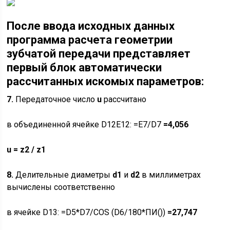
После ввода исходных данных
программа расчета геометрии
зубчатой передачи представляет
первый блок автоматически
рассчитанных искомых параметров:
7.
Передаточное число
u
рассчитано
в объединенной ячейке D12E12: =E7/D7
=4,056
u
=
z2
/
z1
8.
Делительные диаметры
d
1
и
d
2
в миллиметрах
вычислены соответственно
в ячейке D13: =D5*D7/COS (D6/180*ПИ())
=27,747