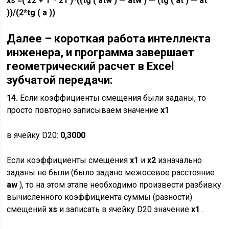
xs
=( z2 + T * z1 )*((tg ( atw ) — atw ) — (tg ( at ) — at
))/(2*tg ( a ))
Далее – короткая работа интеллекта
инженера, и программа завершает
геометрический расчет в Excel
зубчатой передачи:
14.
Если коэффициенты смещения были заданы, то
просто повторно записываем значение
x
1
в ячейку D20:
0,3000
Если коэффициенты смещения
x1
и
x2
изначально
заданы не были (было задано межосевое расстояние
aw
), то на этом этапе необходимо произвести разбивку
вычисленного коэффициента суммы (разности)
смещений
xs
и записать в ячейку D20 значение
x1
.