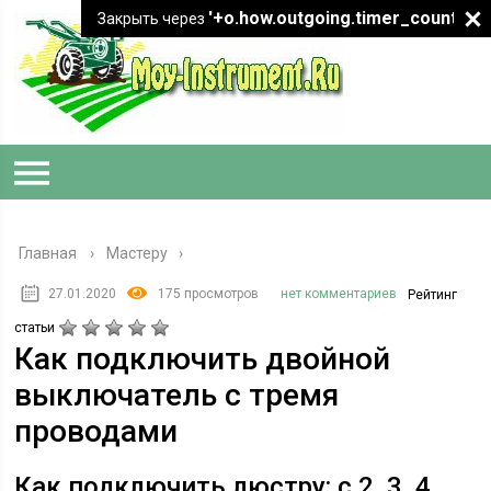
'+o.how.outgoing.timer_count+"
Закрыть через
Главная
›
Мастеру
27.01.2020
175 просмотров
нет комментариев
Рейтинг
статьи
Как подключить двойной
выключатель с тремя
проводами
Как подключить люстру: с 2, 3, 4