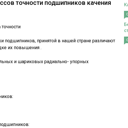
ссов точности подшипников качения
К
Б
 точности
с
и подшипников, принятой в нашей стране различают
дке их повышения .
льных и шариковых радиально- упорных
ников:
подшипников: