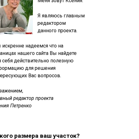
Меня зовут Ксения.
Я являюсь главным
редактором
данного проекта.
 искренне надеемся что на
раницах нашего сайта Вы найдете
я себя действительно полезную
формацию для решения
тересующих Вас вопросов.
уважением,
авный редактор проекта
ения Петренко
кого размера ваш участок?