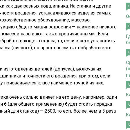
ки как два разных подшипника. На станки и другие
ности вращения, устанавливаются изделия самых
О
скохозяйственное оборудование, массово
дукцию общего машиностроения — наименее низкого
 классов называют также прецизионными . Если
Г
брабатывающего станка, то, если в него установить
б
асса (низкого), он просто не сможет обрабатывать
С
(
и изготовления деталей (допуска), включая их
р
дшипника и точности его вращения, при этом, если
у присваивается класс наименее точной из них.
К
ика очень сильно влияет на его цену, например, один
ти 6 (для общего применения) будет стоить порядка
чный для станков) — 2500, то есть более, чем в 3 раза
К