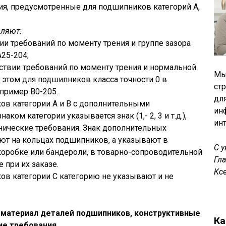
ия, предусмотренные для подшипников категорий А,
вляют:
вии требований по моменту трения и группе зазора
А25-204;
тствии требований по моменту трения и нормальной
Мы
и этом для подшипников класса точности 0 в
ст
апример В0-205.
дл
ов категории А и В с дополнительными
ин
ком категории указывается знак (1,- 2, 3 и т.д.),
ин
ические требования. Знак дополнительных
ют на кольцах подшипников, а указывают в
С 
коробке или бандероли, в товарно-сопроводительной
Гл
 при их заказе.
Кс
ов категории С категорию не указывают и не
 материал деталей подшипников, конструктивные
Ка
ие требования.