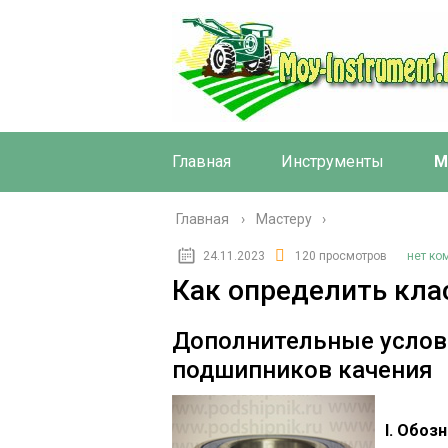
Главная
Инструменты
М
Главная
›
Мастеру
24.11.2023
120 просмотров
нет ко
Как определить кла
Дополнительные услов
подшипников качения
I. Обоз