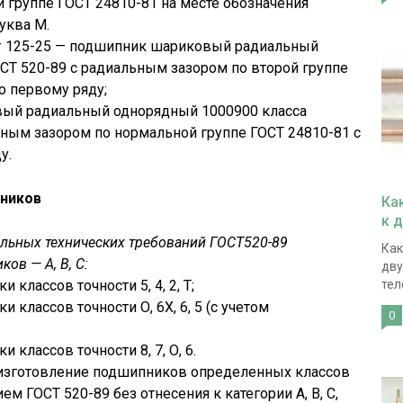
 группе ГОСТ 24810-81 на месте обозначения
уква М.
:
125-25 — подшипник шариковый радиальный
ОСТ 520-89 с радиальным зазором по второй группе
о первому ряду;
ый радиальный однорядный 1000900 класса
льным зазором по нормальной группе ГОСТ 24810-81 с
у.
пников
Ка
к 
ельных технических требований ГОСТ520-89
Как
ов — А, В, С:
дву
 классов точности 5, 4, 2, Т;
тел
 классов точности О, 6Х, 6, 5 (с учетом
0
 классов точности 8, 7, О, 6.
я изготовление подшипников определенных классов
ем ГОСТ 520-89 без отнесения к категории А, В, С,