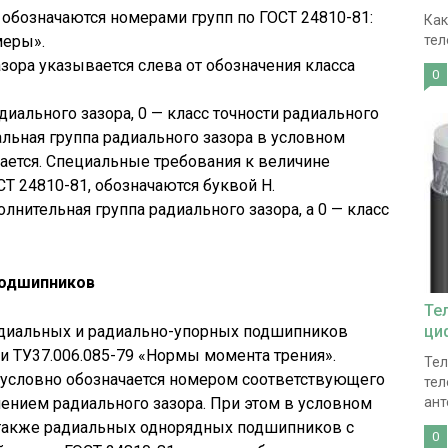
обозначаются номерами групп по ГОСТ 24810-81:
Как
меры».
тел
зора указывается слева от обозначения класса
0
адиального зазора, 0 — класс точности радиального
льная группа радиального зазора в условном
ается. Специальные требования к величине
СТ 24810-81, обозначаются буквой Н.
лнительная группа радиального зазора, а 0 — класс
 подшипников
Те
радиальных и радиально-упорных подшипников
ци
и ТУ37.006.085-79 «Нормы момента трения».
Тел
условно обозначается номером соответствующего
тел
ением радиального зазора. При этом в условном
ант
 также радиальных однорядных подшипников с
0