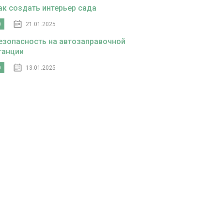
ак создать интерьер сада
0
21.01.2025
езопасность на автозаправочной
танции
0
13.01.2025