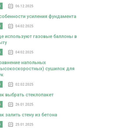
0
06.12.2025
собенности усиления фундамента
0
04.02.2025
де используют газовые баллоны в
ыту
0
04.02.2025
равнение напольных
высокоскоростных) сушилок для
ук
0
02.02.2025
ак выбрать стеклопакет
0
26.01.2025
ак залить стену из бетона
0
25.01.2025