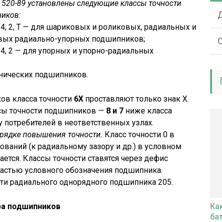
 520-89 установлены следующие классы точности
иков:
5, 4, 2, Т — для шариковых и роликовых, радиальных и
ых радиально-упорных подшипников;
О
5, 4, 2 — для упорных и упорно-радиальных
 конических подшипников.
ов класса точности
6Х
проставляют только знак Х.
сы точности подшипников —
8 и 7
ниже класса
у потребителей в неответственных узлах.
орядке повышения точности.
Класс точности 0 в
ований (к радиальному зазору и др.) в условном
ется. Классы точности ставятся через дефис
астью условного обозначения подшипника.
ости радиального однорядного подшипника 205.
ора подшипников
Ка
ба