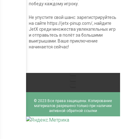
победу каждому игроку.
Не упустите свой шанс: зарегистрируйтесь
на сайте https://jetx-pinup.com/, найдите
JetX среди множества увлекательных игр
и отправьтесь в полёт за большими
выигрышами. Ваше приключение
начинается сейчас!
Правообладателям
О
сайте
Карта
сайта
© 2023 Все права защищены. Копирование
материалов разрешено только при наличии
активной обратной ссылки