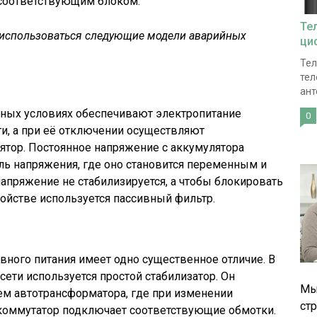
 соответствующим блоком.
Те
 использоваться следующие модели аварийных
ци
Тел
тел
ант
ных условиях обеспечивают электропитание
0
ти, а при её отключении осуществляют
ятор. Постоянное напряжение с аккумулятора
ель напряжения, где оно становится переменным и
напряжение не стабилизируется, а чтобы блокировать
ойстве используется пассивный фильтр.
ного питания имеет одно существенное отличие. В
ети используется простой стабилизатор. Он
Мы
ем автотрансформатора, где при изменении
ст
коммутатор подключает соответствующие обмотки.