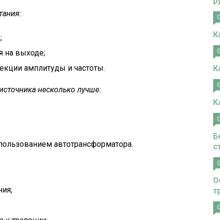
р
тания:
К
;
 на выходе;
екции амплитуды и частоты.
К
источника несколько лучше:
К
Б
спользованием автотрансформатора.
с
О
ия;
т