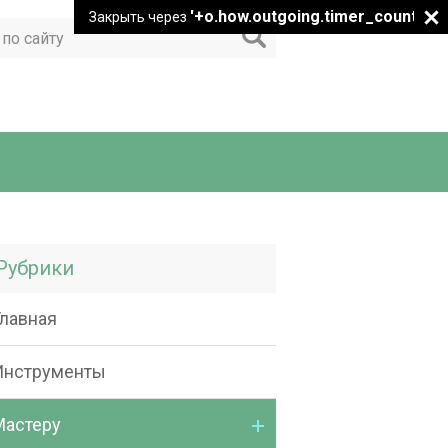
'+o.how.outgoing.timer_count+"
Закрыть через
Рубрики
Главная
Инструменты
Мастеру