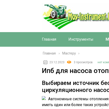
Главная
Инструменты
М
Главная
›
Мастеру
23.12.2023
3 просмотров
нет ком
Ипб для насоса ото
Выбираем источник бе
циркуляционного насо
Автономные системы отопления м
иметь один или более таких устрой