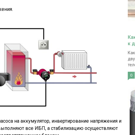
жения.
Ка
к 
Как
дву
тел
0
асоса на аккумулятор, инвертирование напряжения и
выполняют все ИБП, а стабилизацию осуществляют