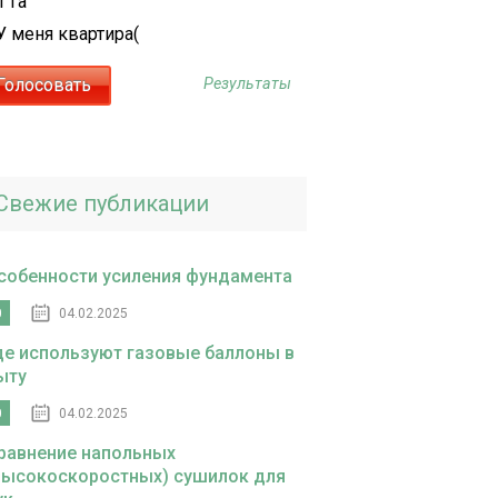
1 га
У меня квартира(
Результаты
Свежие публикации
собенности усиления фундамента
0
04.02.2025
де используют газовые баллоны в
ыту
0
04.02.2025
равнение напольных
высокоскоростных) сушилок для