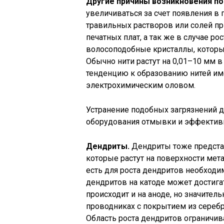
Другие причины возникновения
по
увеличиваться за счет появления в 
травильных растворов или солей п
печатных плат, а так же в случае ро
волосоподобные кристаллы, которые
Обычно нити растут на 0,01–10 мм 
тенденцию к образованию нитей и
электрохимическим оловом.
Устранение подобных загрязнений 
оборудования отмывки и эффектив
Дендриты
.
Дендриты тоже представ
которые растут на поверхности мета
есть для роста дендритов необходи
дендритов на катоде может достига
происходит и на аноде, но значител
проводниках с покрытием из серебра
Область роста дендритов ограничив