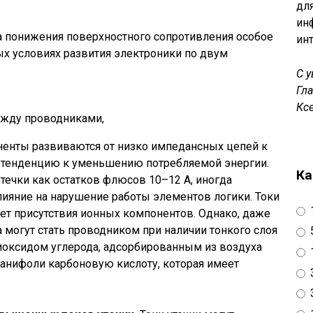
дл
ин
 понижения поверхностного сопротивления особое
ин
х условиях развития электроники по двум
С 
Гл
Кс
ежду проводниками,
нты развиваются от низко импедансных цепей к
 тенденцию к уменьшению потребляемой энергии.
Ка
утечки как остатков флюсов 10–12 А, иногда
ияние на нарушение работы элементов логики. Токи
чет присутствия ионных компонентов. Однако, даже
могут стать проводником при наличии тонкого слоя
 диоксидом углерода, адсорбированным из воздуха
анифоли карбоновую кислоту, которая имеет