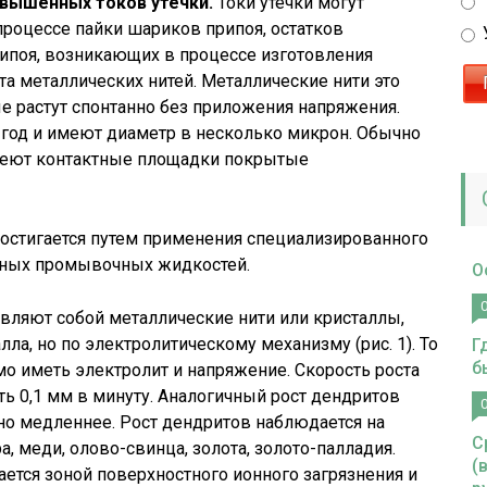
вышенных токов утечки.
Токи утечки могут
процессе пайки шариков припоя, остатков
рипоя, возникающих в процессе изготовления
ста металлических нитей. Металлические нити это
 растут спонтанно без приложения напряжения.
в год и имеют диаметр в несколько микрон. Обычно
меют контактные площадки покрытые
достигается путем применения специализированного
ных промывочных жидкостей.
О
ляют собой металлические нити или кристаллы,
лла, но по электролитическому механизму (рис. 1). То
Г
б
мо иметь электролит и напряжение. Скорость роста
ть 0,1 мм в минуту. Аналогичный рост дендритов
ьно медленнее. Рост дендритов наблюдается на
С
, меди, олово-свинца, золота, золото-палладия.
(
ается зоной поверхностного ионного загрязнения и