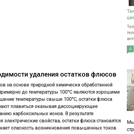
Те
ци
Тел
тел
ант
0
одимости удаления остатков флюсов
ов на основе природной химически обработанной
примерно до температуры 100°С являются хорошими
ышение температуры свыше 100°С, остатки флюса
чинают плавиться оказывая диссоциирующее
анию карбоксильных ионов. В результате
 электрические свойства, остатки флюса становятся
Мы
икает опасность возникновения повышенных токов
ст