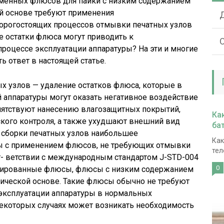
еменных флюсов для пайки с низким содержанием
ой основе требуют применения
орогостоящих процессов отмывки печатных узлов
е остатки флюса могут приводить к
О
роцессе эксплуатации аппаратуры? На эти и многие
ь ответ в настоящей статье.
х узлов — удаление остатков флюса, которые в
 аппаратуры могут оказать негативное воздействие
епятствуют нанесению влагозащитных покрытий,
Ка
кого контроля, а также ухудшают внешний вид
ба
 сборки печатных узлов наибольшее
Как
сы с применением флюсов, не требующих отмывки
тел
т- ветствии с международным стандартом J-STD-004
0
ивированные флюсы, флюсы с низким содержанием
ической основе. Такие флюсы обычно не требуют
 эксплуатации аппаратуры в нормальных
некоторых случаях может возникать необходимость