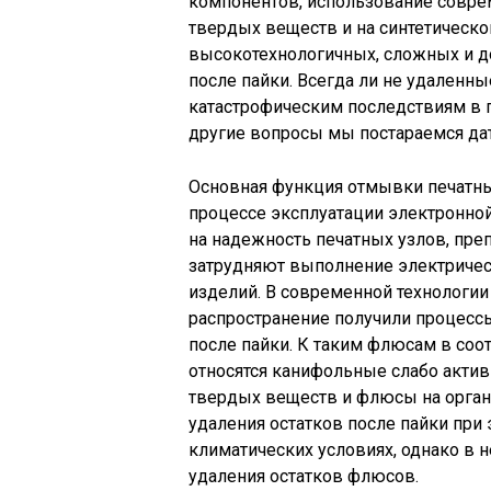
компонентов, использование совр
твердых веществ и на синтетическ
высокотехнологичных, сложных и д
после пайки. Всегда ли не удаленны
катастрофическим последствиям в п
другие вопросы мы постараемся дат
Основная функция отмывки печатны
процессе эксплуатации электронной
на надежность печатных узлов, пр
затрудняют выполнение электричес
изделий. В современной технологии
распространение получили процес
после пайки. К таким флюсам в соо
относятся канифольные слабо акт
твердых веществ и флюсы на орган
удаления остатков после пайки при
климатических условиях, однако в 
удаления остатков флюсов.