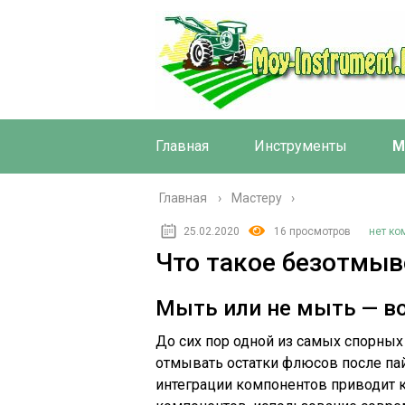
Главная
Инструменты
М
Главная
›
Мастеру
25.02.2020
16 просмотров
нет ко
Что такое безотмы
Мыть или не мыть — во
До сих пор одной из самых спорных
отмывать остатки флюсов после па
интеграции компонентов приводит 