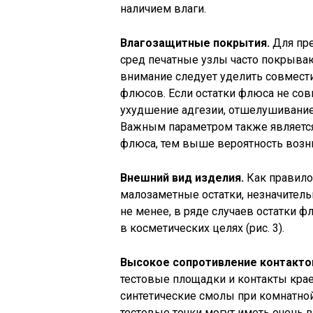
наличием влаги.
Влагозащитны
е покрытия.
Для пре
сред печатные узлы часто покрыва
внимание следует уделить совмест
флюсов. Если остатки флюса не с
ухудшение адгезии, отшелушивание 
Важным параметром также является
флюса, тем выше вероятность возн
Внешний вид изделия.
Как правило
малозаметные остатки, незначител
не менее, в ряде случаев остатки 
в косметических целях (рис. 3).
Высокое сопротивление контакто
тестовые площадки и контакты краев
синтетические смолы при комнатно
тестовые точки могут иметь очень 