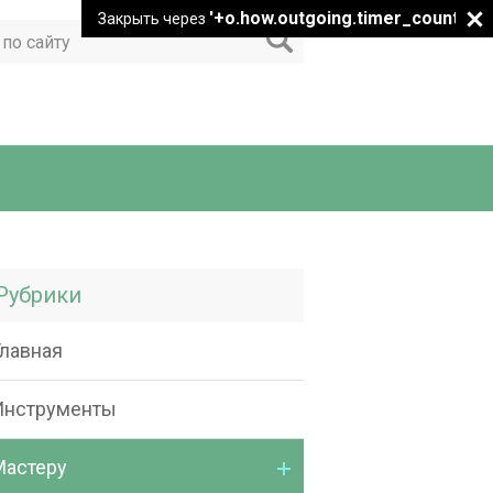
'+o.how.outgoing.timer_count+"
Закрыть через
Рубрики
Главная
Инструменты
Мастеру