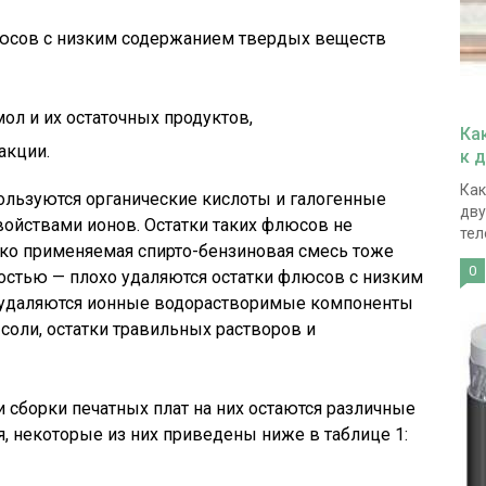
юсов с низким содержанием твердых веществ
ол и их остаточных продуктов,
Ка
акции.
к 
Как
ользуются органические кислоты и галогенные
дву
ойствами ионов. Остатки таких флюсов не
тел
око применяемая спирто-бензиновая смесь тоже
0
остью — плохо удаляются остатки флюсов с низким
 удаляются ионные водорастворимые компоненты
соли, остатки травильных растворов и
и сборки печатных плат на них остаются различные
, некоторые из них приведены ниже в таблице 1: