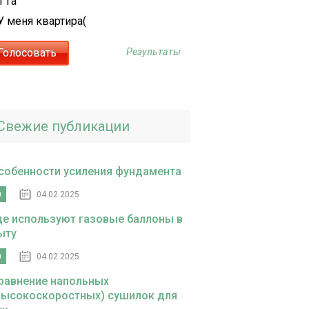
1 га
У меня квартира(
Результаты
Свежие публикации
собенности усиления фундамента
0
04.02.2025
де используют газовые баллоны в
ыту
0
04.02.2025
равнение напольных
высокоскоростных) сушилок для