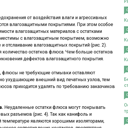
р
дохранения от воздействия влаги и агрессивных
К
ются влагозащитными покрытиями. При этом особое
имости влагозащитных материалов с остатками
овместимы с влагозащитным покрытием, возможно
К
и отслаивание влагозащитных покрытий (рис. 2).
 количество остатков флюса. Чем больше остатков
икновения дефектов влагозащитного покрытия.
К
, флюсы не требующие отмывки оставляют
Б
ьно ухудшающие внешний вид печатных узлов, тем
с
флюсов приходится удалять по требованию заказчиков
О
в.
Неудаленные остатки флюса могут покрывать
т
ых разъемов (рис. 4). Так как канифоль и
й температуре являются хорошими изоляторами,
высокое сопротивление контактов, препятствуя