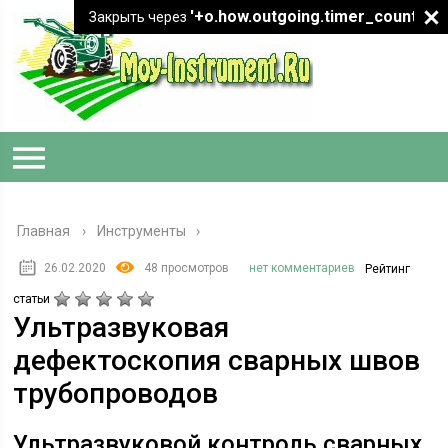
'+o.how.outgoing.timer_count+"
Закрыть через
Главная
›
Инструменты
26.02.2020
48 просмотров
нет комментариев
Рейтинг
статьи
Ультразвуковая
дефектоскопия сварных швов
трубопроводов
Ультразвуковой контроль сварных