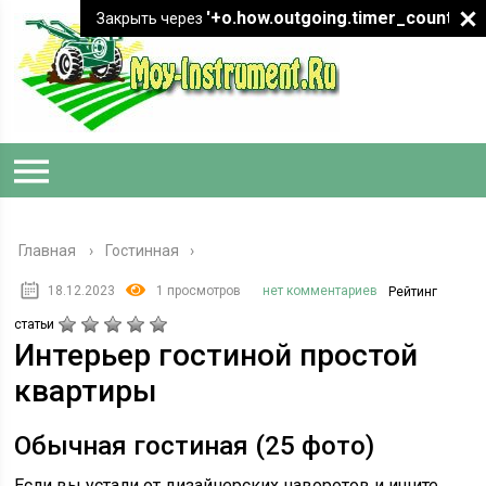
'+o.how.outgoing.timer_count+"
Закрыть через
Главная
›
Гостинная
18.12.2023
1 просмотров
нет комментариев
Рейтинг
статьи
Интерьер гостиной простой
квартиры
Обычная гостиная (25 фото)
Если вы устали от дизайнерских наворотов и ищите