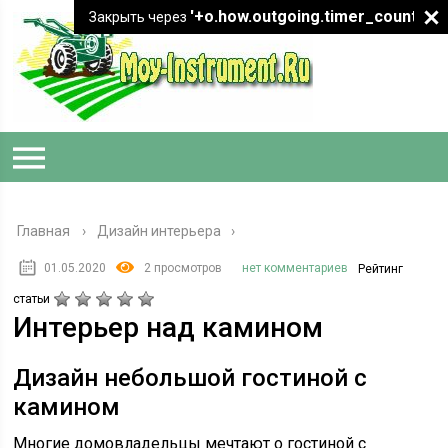
'+o.how.outgoing.timer_count+"
Закрыть через
Главная
›
Дизайн интерьера
01.05.2020
2 просмотров
нет комментариев
Рейтинг
статьи
Интерьер над камином
Дизайн небольшой гостиной с
камином
Многие домовладельцы мечтают о гостиной с