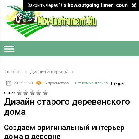
'+o.how.outgoing.timer_count+"
Закрыть через
Главная
›
Дизайн интерьера
28.12.2023
5 просмотров
нет комментариев
Рейтинг
статьи
Дизайн старого деревенского
дома
Создаем оригинальный интерьер
дома в деревне