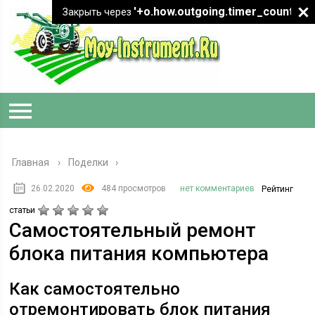
'+o.how.outgoing.timer_count+"
Закрыть через
Главная
›
Поделки
26.02.2020
484 просмотров
нет комментариев
Рейтинг
статьи
Самостоятельный ремонт
блока питания компьютера
Как самостоятельно
отремонтировать блок питания