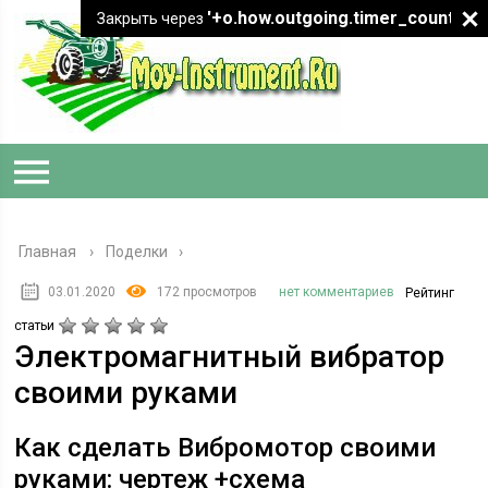
'+o.how.outgoing.timer_count+"
Закрыть через
Главная
›
Поделки
03.01.2020
172 просмотров
нет комментариев
Рейтинг
статьи
Электромагнитный вибратор
своими руками
Как сделать Вибромотор своими
руками: чертеж +схема