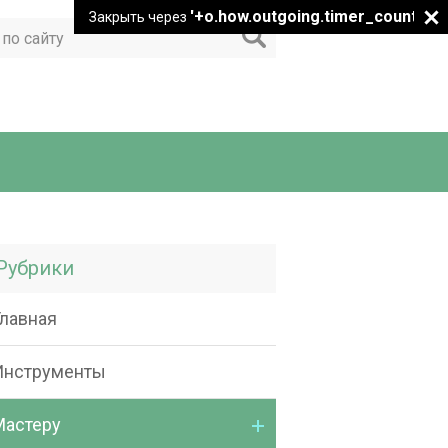
'+o.how.outgoing.timer_count+"
Закрыть через
Рубрики
Главная
Инструменты
Мастеру