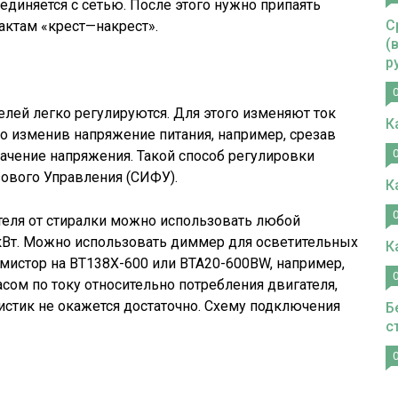
единяется с сетью. После этого нужно припаять
С
ктам «крест—накрест».
(
р
лей легко регулируются. Для этого изменяют ток
К
но изменив напряжение питания, например, срезав
ачение напряжения. Такой способ регулировки
ового Управления (СИФУ).
К
теля от стиралки можно использовать любой
Вт. Можно использовать диммер для осветительных
К
имистор на BT138X-600 или BTA20-600BW, например,
сом по току относительно потребления двигателя,
истик не окажется достаточно. Схему подключения
Б
с