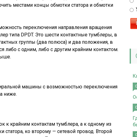
ить местами концы обмотки статора и обмотки
зможность переключения направления вращения
лер типа DPDT. Это шести контактные тумблеры, в
актных группы (два полюса) и два положения, в
я либо с одним, либо с другим крайним контактом.
выше.
К
стиральной машины с возможностью переключения
а ниже.
О
Г
к к крайним контактам тумблера, а к одному из
б
и статора, ко второму — сетевой провод. Второй