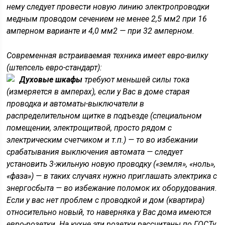
нему следует провести новую линию электропроводки
медным проводом сечением не менее 2,5 мм2 при 16
амперном варианте и 4,0 мм2 — при 32 амперном.
Современная встраиваемая техника имеет евро-вилку
(штепсель евро-стандарт):
Духовые шкафы
требуют меньшей силы тока
(измеряется в амперах), если у Вас в доме старая
проводка и автоматы-выключатели в
распределительном щитке в подъезде (специальном
помещении, электрощитвой, просто рядом с
электрическим счетчиком и т.п.) — то во избежании
срабатывания выключения автомата — следует
установить 3-жильную новую проводку («земля», «ноль»,
«фаза») — в таких случаях нужно приглашать электрика с
энергосбыта — во избежание поломок их оборудования.
Если у вас нет проблем с проводкой и дом (квартира)
относительно новый, то наверняка у Вас дома имеются
евро-розетки. На кухне эти розетки рассчитаны по ГОСТу