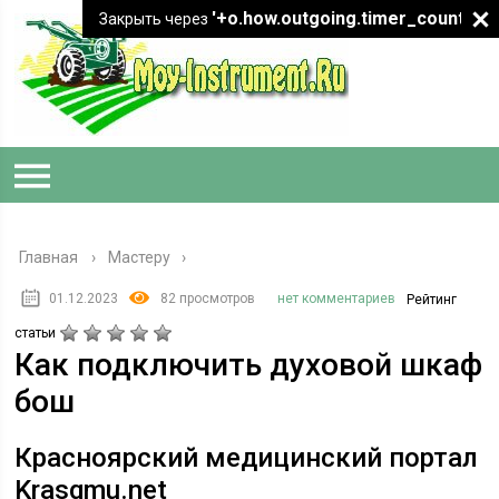
'+o.how.outgoing.timer_count+"
Закрыть через
Главная
›
Мастеру
01.12.2023
82 просмотров
нет комментариев
Рейтинг
статьи
Как подключить духовой шкаф
бош
Красноярский медицинский портал
Krasgmu.net