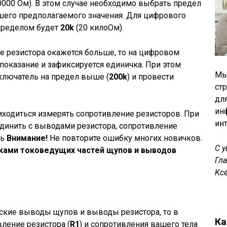
0000 Ом). В этом случае необходимо выбрать предел
его предполагаемого значения. Для цифрового
пределом будет
20k
(20 килоОм).
е резистора окажется больше, то на цифровом
показание и зафиксируется единичка. При этом
Мы
ключатель на предел выше (
200k
) и провести
ст
дл
ин
иходиться измерять сопротивление резисторов. При
ин
динить с выводами резистора, сопротивление
рь
Внимание!
Не повторите ошибку многих новичков.
С 
уками токоведущих частей щупов и выводов
Гл
Кс
ские выводы щупов и выводы резистора, то в
Ка
ление резистора (
R1
) и сопротивления вашего тела