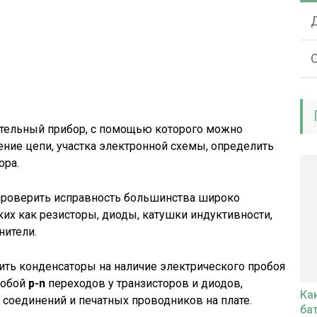
О
тельный прибор, с помощью которого можно
ние цепи, участка электронной схемы, определить
ора.
роверить исправность большинства широко
ких как резисторы, диоды, катушки индуктивности,
нители.
ь конденсаторы на наличие электрического пробоя
робой
p-n
переходов у транзисторов и диодов,
Ка
 соединений и печатных проводников на плате.
ба