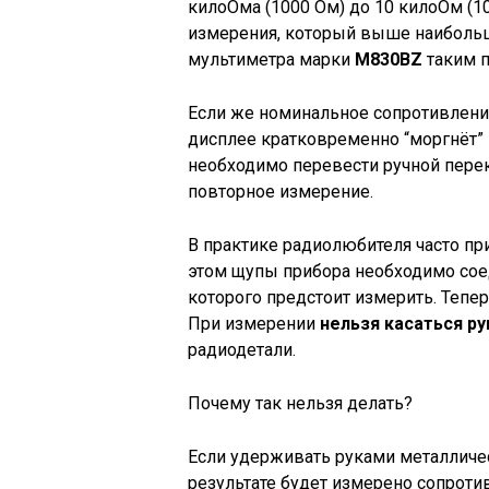
килоОма (1000 Ом) до 10 килоОм (1
измерения, который выше наибольш
мультиметра марки
M830BZ
таким 
Если же номинальное сопротивлени
дисплее кратковременно “моргнёт” 
необходимо перевести ручной пере
повторное измерение.
В практике радиолюбителя часто пр
этом щупы прибора необходимо сое
которого предстоит измерить. Тепе
При измерении
нельзя касаться р
радиодетали.
Почему так нельзя делать?
Если удерживать руками металличе
результате будет измерено сопротив