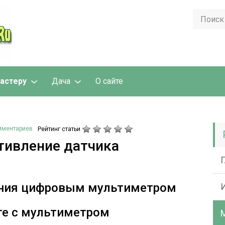
астеру
Дача
О сайте
мментариев
Рейтинг статьи
тивление датчика
ения цифровым мультиметром
те с мультиметром