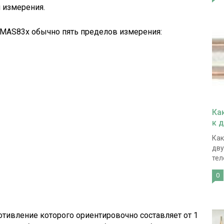
 измерения.
 MAS83x обычно пять пределов измерения:
Ка
к 
Как
дву
тел
0
ротивление которого ориентировочно составляет от 1