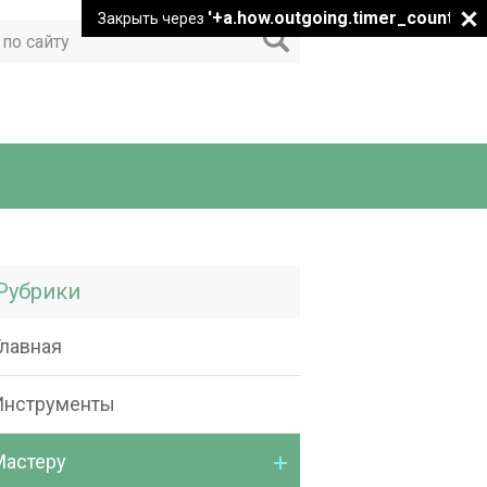
'+a.how.outgoing.timer_count+"
Закрыть через
Рубрики
Главная
Инструменты
Мастеру