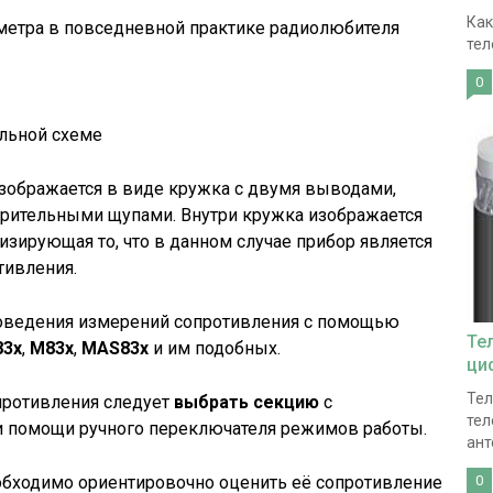
Как
етра в повседневной практике радиолюбителя
тел
0
льной схеме
зображается в виде кружка с двумя выводами,
ерительными щупами. Внутри кружка изображается
лизирующая то, что в данном случае прибор является
тивления.
ведения измерений сопротивления с помощью
Те
83x
,
M83x
,
MAS83x
и им подобных.
ци
Тел
противления следует
выбрать секцию
с
тел
ри помощи ручного переключателя режимов работы.
ант
обходимо ориентировочно оценить её сопротивление
0