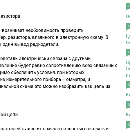
езистора
О
о возникает необходимость проверить
Г
р, резистора, впаянного в электронную схему. В
б
ы один вывод радиодетали.
одеталь электрически связана с другими
С
ивление будет равно сопротивлению всех связанных
(
имо обеспечить условия, при которых
р
 из измерительного прибора – омметра, и
иальной схеме это можно изобразить как цепь из
К
ной цепи
К
деталей лучше их сначала полностью выпаять и