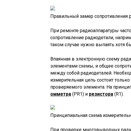
Правильный замер сопротивления р
При ремонте радиоаппаратуры част
сопротивление радиодетали, наприме
таком случае нужно выпаять хотя б
Впаянная в электронную схему ради
элементами схемы, и общее сопрот
между собой радиодеталей. Необход
измерительная цепь состоит только
проверяемого элемента. На принцип
омметра
(PR1) и
резистора
(R1).
Принципиальная схема измеритель
При проверке многовыводных радио