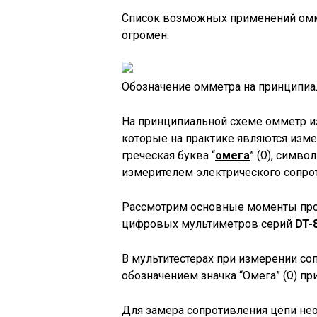
Список возможных применений омм
огромен.
Обозначение омметра на принципиа
На принципиальной схеме омметр и
которые на практике являются изм
греческая буква “
омега
” (Ω), симво
измерителем электрического сопро
Рассмотрим основные моменты про
цифровых мультиметров серий
DT-
В мультитестерах при измерении со
обозначением значка “Омега” (Ω) п
Для замера сопротивления цепи не