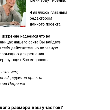
Меня зовут Ксения.
Я являюсь главным
редактором
данного проекта.
 искренне надеемся что на
раницах нашего сайта Вы найдете
я себя действительно полезную
формацию для решения
тересующих Вас вопросов.
уважением,
авный редактор проекта
ения Петренко
кого размера ваш участок?