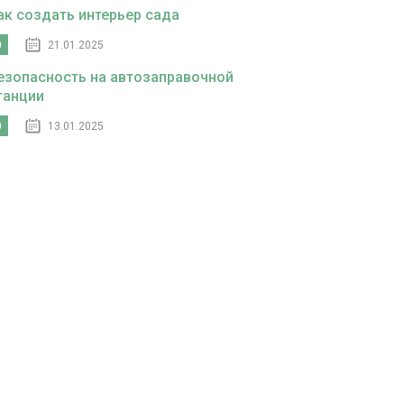
ак создать интерьер сада
0
21.01.2025
езопасность на автозаправочной
танции
0
13.01.2025