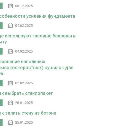
0
06.12.2025
собенности усиления фундамента
0
04.02.2025
де используют газовые баллоны в
ыту
0
04.02.2025
равнение напольных
высокоскоростных) сушилок для
ук
0
02.02.2025
ак выбрать стеклопакет
0
26.01.2025
ак залить стену из бетона
0
25.01.2025