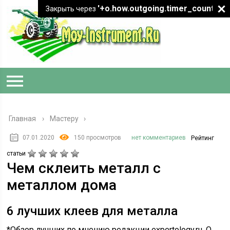
'+o.how.outgoing.timer_count+"
Закрыть через
Главная
›
Мастеру
07.01.2020
150 просмотров
нет комментариев
Рейтинг
статьи
Чем склеить металл с
металлом дома
6 лучших клеев для металла
*Обзор лучших по мнению редакции expertology.ru. О