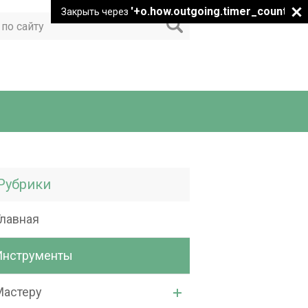
'+o.how.outgoing.timer_count+"
Закрыть через
Рубрики
Главная
Инструменты
Мастеру