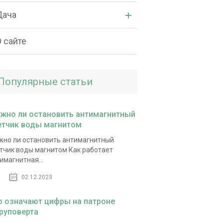
Дача
 сайте
Популярные статьи
жно ли остановить антимагнитный
етчик воды магнитом
но ли остановить антимагнитный
тчик воды магнитом Как работает
имагнитная...
02.12.2023
о означают цифры на патроне
руповерта