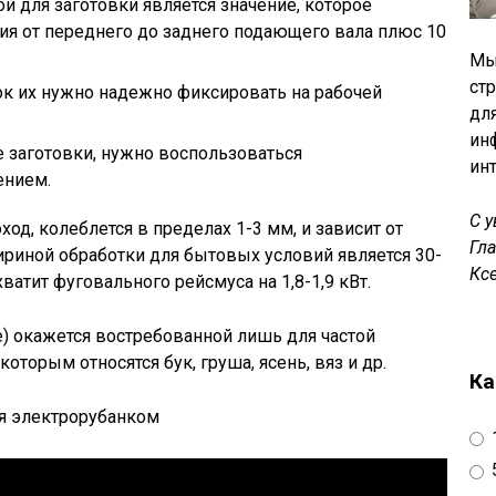
 для заготовки является значение, которое
ия от переднего до заднего подающего вала плюс 10
Мы
ст
ок их нужно надежно фиксировать на рабочей
дл
ин
 заготовки, нужно воспользоваться
ин
ением.
С 
ход, колеблется в пределах 1-3 мм, и зависит от
Гл
риной обработки для бытовых условий является 30-
Кс
атит фуговального рейсмуса на 1,8-1,9 кВт.
) окажется востребованной лишь для частой
оторым относятся бук, груша, ясень, вяз и др.
Ка
я электрорубанком