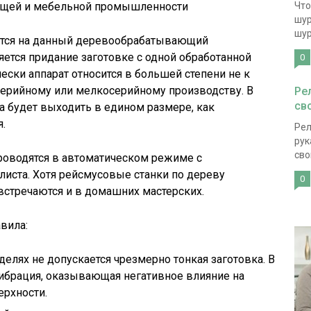
ющей и мебельной промышленности
Что
шур
шур
ается на данный деревообрабатывающий
ется придание заготовке с одной обработанной
0
ески аппарат относится в большей степени не к
 серийному или мелкосерийному производству. В
Ре
св
а будет выходить в едином размере, как
.
Рел
рук
сво
роводятся в автоматическом режиме с
ста. Хотя рейсмусовые станки по дереву
0
 встречаются и в домашних мастерских.
вила:
елях не допускается чрезмерно тонкая заготовка. В
ибрация, оказывающая негативное влияние на
ерхности.