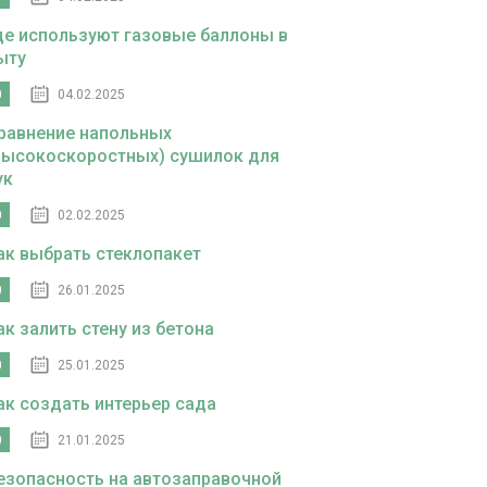
де используют газовые баллоны в
ыту
0
04.02.2025
равнение напольных
высокоскоростных) сушилок для
ук
0
02.02.2025
ак выбрать стеклопакет
0
26.01.2025
ак залить стену из бетона
0
25.01.2025
ак создать интерьер сада
0
21.01.2025
езопасность на автозаправочной