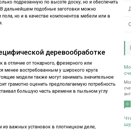
олько подрезанную по высоте доску, но и обеспечить
. В дальнейшем подобные заготовки можно
 пола, но и в качестве компонентов мебели или в
.
О
пецифической деревообработке
к в отличие от токарного, фрезерного или
Мо
ся менее востребованным у широкого круга
сч
тоящие модели также могут занимать значительное
Мож
стоит грамотно оценить предполагаемую потребность
сче
остаивал большую часть времени в пыльном углу
ант
0
Чт
шу
м из важных установок в плотницком деле,