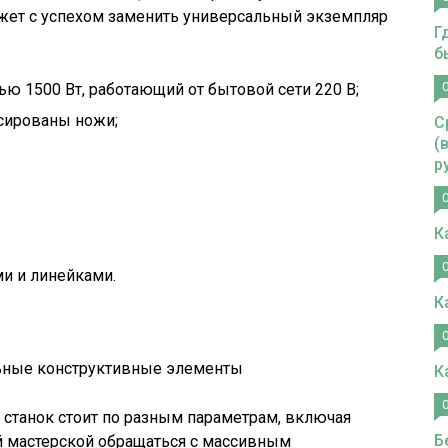
может с успехом заменить универсальный экземпляр
Г
б
ю 1500 Вт, работающий от бытовой сети 220 В;
ксированы ножи;
С
(
р
К
и и линейками.
К
ельные конструктивные элементы
К
станок стоит по разным параметрам, включая
Б
й мастерской обращаться с массивным