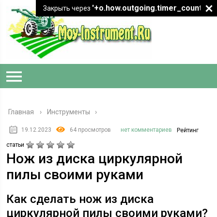
'+o.how.outgoing.timer_count+"
Закрыть через
Главная
›
Инструменты
19.12.2023
64 просмотров
нет комментариев
Рейтинг
статьи
Нож из диска циркулярной
пилы своими руками
Как сделать нож из диска
циркулярной пилы своими руками?