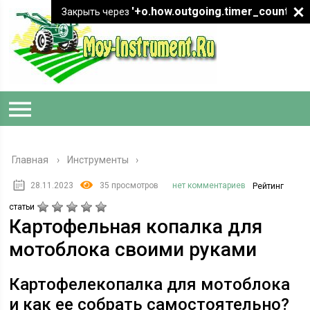
'+o.how.outgoing.timer_count+"
Закрыть через
Главная
›
Инструменты
28.11.2023
35 просмотров
нет комментариев
Рейтинг
статьи
Картофельная копалка для
мотоблока своими руками
Картофелекопалка для мотоблока
и как ее собрать самостоятельно?