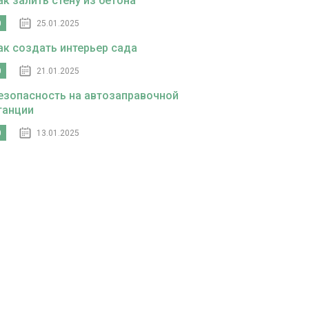
ак залить стену из бетона
0
25.01.2025
ак создать интерьер сада
0
21.01.2025
езопасность на автозаправочной
танции
0
13.01.2025