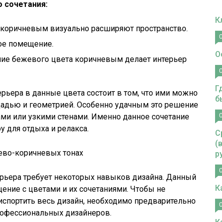
 сочетания:
К
с коричневым визуально расширяют пространство.
ое помещение.
О
ние бежевого цвета коричневым делает интерьер
Г
ьера в данные цвета состоит в том, что ими можно
б
адью и геометрией. Особенно удачным это решение
ами или узкими стенами. Именно данное сочетание
у для отдыха и релакса.
С
(
ево-коричневых тонах
р
рьера требует некоторых навыков дизайна. Данный
К
ение с цветами и их сочетаниями. Чтобы не
испортить весь дизайн, необходимо предварительно
рофессиональных дизайнеров.