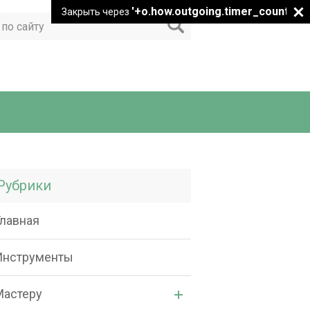
'+o.how.outgoing.timer_count+"
Закрыть через
Рубрики
Главная
Инструменты
Мастеру