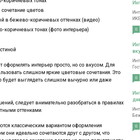
о-коричневых тонах
Ин
 сочетание цветов
Инт
ИКЕ
ой в бежево-коричневых оттенках (видео)
о-коричневых тонах (фото интерьера)
0
Ин
стиной
вк
Инт
 оформлять интерьер просто, но со вкусом. Для
Гос
пользовать слишком яркие цветовые сочетания. Это
0
ер будет выглядеть слишком вычурно или даже
Ин
ди
ений, следует внимательно разобраться в правилах
Инт
стными оттенками.
Беж
ются классическим вариантом оформления
0
ом они идеально сочетаются друг с другом, что