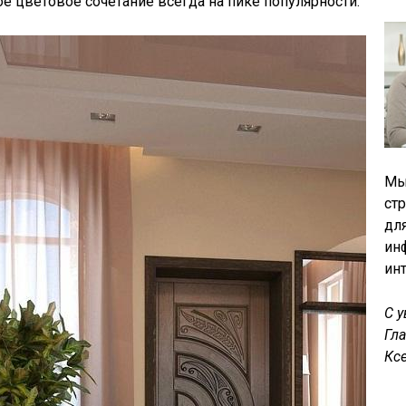
ое цветовое сочетание всегда на пике популярности.
Мы
ст
дл
ин
ин
С 
Гл
Кс