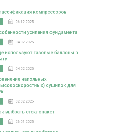
лассификация компрессоров
0
06.12.2025
собенности усиления фундамента
0
04.02.2025
де используют газовые баллоны в
ыту
0
04.02.2025
равнение напольных
высокоскоростных) сушилок для
ук
0
02.02.2025
ак выбрать стеклопакет
0
26.01.2025