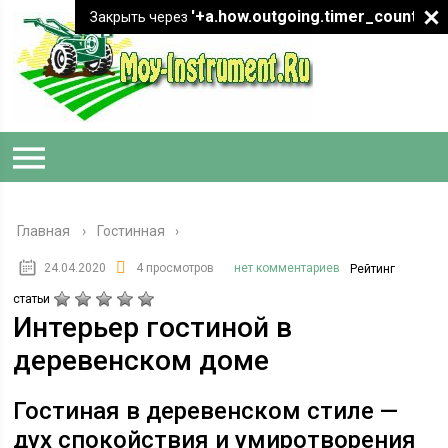
'+a.how.outgoing.timer_count+"
Закрыть через
Главная
›
Гостинная
24.04.2020
4 просмотров
нет комментариев
Рейтинг
статьи
Интерьер гостиной в
деревенском доме
Гостиная в деревенском стиле —
дух спокойствия и умиротворения