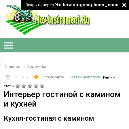
'+o.how.outgoing.timer_count+"
Закрыть через
Главная
›
Гостинная
03.03.2020
6 просмотров
нет комментариев
Рейтинг
статьи
Интерьер гостиной с камином
и кухней
Кухня-гостиная с камином