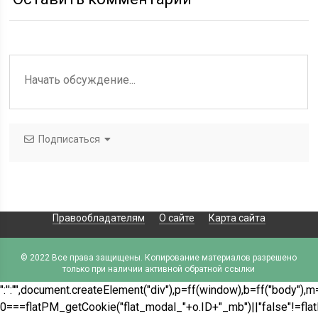
Подписаться
Правообладателям
О сайте
Карта сайта
© 2022 Все права защищены. Копирование материалов разрешено
только при наличии активной обратной ссылки
":'
':"",document.createElement("div"),p=ff(window),b=ff("body"),m
0===flatPM_getCookie("flat_modal_"+o.ID+"_mb")||"false"!=flat