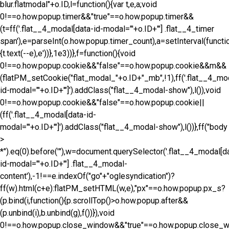
blur.flatmodal"+o.ID,l=function(){var t,e,a;void
0!==o.how.popup.timer&&"true"==o.how.popup.timer&&
(t=ff('.flat__4_modal[data-id-modal="'+o.ID+'"] .flat__4_timer
span'),e=parseInt(o.how.popup.timer_count),a=setInterval(functio
{t.text(--e),e'))},1e3))},f=function(){void
0!==o.how.popup.cookie&&"false"==o.how.popup.cookie&&m&&
(flatPM_setCookie("flat_modal_"+o.ID+"_mb",!1),ff('.flat__4_mo
id-modal="'+o.ID+'"]').addClass("flat__4_modal-show"),l()),void
0!==o.how.popup.cookie&&"false"==o.how.popup.cookie||
(ff('.flat__4_modal[data-id-
modal="'+o.ID+'"]').addClass("flat__4_modal-show"),l())},ff("body
>
*").eq(0).before('
"),w=document.querySelector('.flat__4_modal[d
id-modal="'+o.ID+'"] .flat__4_modal-
content'),-1!==e.indexOf("go"+"oglesyndication")?
ff(w).html(c+e):flatPM_setHTML(w,e),"px"==o.how.popup.px_s?
(p.bind(i,function(){p.scrollTop()>o.how.popup.after&&
(p.unbind(i),b.unbind(g),f())}),void
0!==o.how.popup.close_window&&"true"==o.how.popup.close_wi