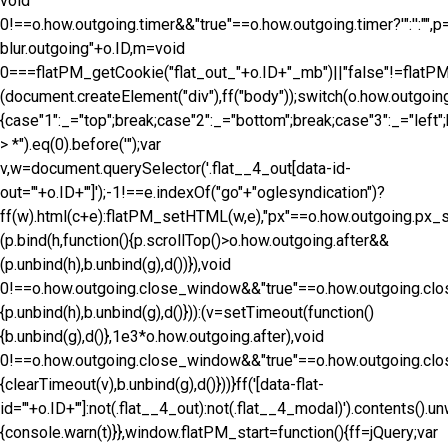
void
0!==o.how.outgoing.timer&&"true"==o.how.outgoing.timer?'
":'
':""
blur.outgoing"+o.ID,m=void
0===flatPM_getCookie("flat_out_"+o.ID+"_mb")||"false"!=flatP
(document.createElement("div"),ff("body"));switch(o.how.outgoi
{case"1":_="top";break;case"2":_="bottom";break;case"3":_="left";
> *").eq(0).before('
");var
v,w=document.querySelector('.flat__4_out[data-id-
out="'+o.ID+'"]');-1!==e.indexOf("go"+"oglesyndication")?
ff(w).html(c+e):flatPM_setHTML(w,e),"px"==o.how.outgoing.px_
(p.bind(h,function(){p.scrollTop()>o.how.outgoing.after&&
(p.unbind(h),b.unbind(g),d())}),void
0!==o.how.outgoing.close_window&&"true"==o.how.outgoing.clo
{p.unbind(h),b.unbind(g),d()})):(v=setTimeout(function()
{b.unbind(g),d()},1e3*o.how.outgoing.after),void
0!==o.how.outgoing.close_window&&"true"==o.how.outgoing.clo
{clearTimeout(v),b.unbind(g),d()}))}ff('[data-flat-
id="'+o.ID+'"]:not(.flat__4_out):not(.flat__4_modal)').contents().un
{console.warn(t)}},window.flatPM_start=function(){ff=jQuery;var