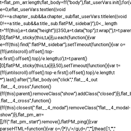
t=flat_pm_arr.length;flat_body=ff("body"),flat_userVars.init();for(
e=0;e
flat_userVars.textlen||void
0!==a.chapter_sub&&a.chapter_sub
flat_userVars.titlelen||void
0!==a.title_sub&&a.title_sub
.flatPM_sidebar)");0<_.length
t="ff(this),e=t.data("height")||350,a=t.data("top");t.wrap('
');t=t.pare
[0];flatPM_sticky(this,t,a)}),u.each(function(){var
e=ff(this).find(".flatPM_sidebar");setTimeout(function(){var o=
(ff(untilscroll).offset().top-
e.first().offset().top)/e.length;o');t=t.parent()
[0];flatPM_sticky(this,t,a)})},50),setTimeout(function(){var t=
(ff(untilscroll).offset().top-e.first().offset().top)/e.length;t
*").last().after('
'),flat_body.on("click",".flat__4_out
.flat__4_cross",function()
{ff(this).parent().removeClass("show").addClass("closed")}),flat_
.flat__4_cross",function()
{ff(this).closest(".flat__4_modal").removeClass("flat__4_modal-
show")}),flat_pm_arr=
[],ff(".flat_pm_start").remove(),flatPM_ping()};var
parseHTML=function(){var o=/]*)\/>/gi,d=/",""],thead:[1,"","