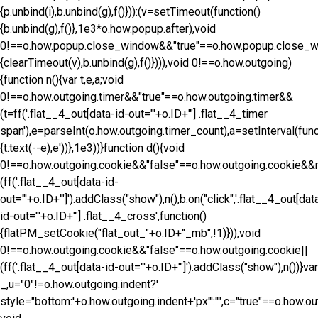
{p.unbind(i),b.unbind(g),f()})):(v=setTimeout(function()
{b.unbind(g),f()},1e3*o.how.popup.after),void
0!==o.how.popup.close_window&&"true"==o.how.popup.close_wi
{clearTimeout(v),b.unbind(g),f()}))),void 0!==o.how.outgoing)
{function n(){var t,e,a;void
0!==o.how.outgoing.timer&&"true"==o.how.outgoing.timer&&
(t=ff('.flat__4_out[data-id-out="'+o.ID+'"] .flat__4_timer
span'),e=parseInt(o.how.outgoing.timer_count),a=setInterval(func
{t.text(--e),e'))},1e3))}function d(){void
0!==o.how.outgoing.cookie&&"false"==o.how.outgoing.cookie&
(ff('.flat__4_out[data-id-
out="'+o.ID+'"]').addClass("show"),n(),b.on("click",'.flat__4_out[dat
id-out="'+o.ID+'"] .flat__4_cross',function()
{flatPM_setCookie("flat_out_"+o.ID+"_mb",!1)})),void
0!==o.how.outgoing.cookie&&"false"==o.how.outgoing.cookie||
(ff('.flat__4_out[data-id-out="'+o.ID+'"]').addClass("show"),n())}var
_,u="0"!=o.how.outgoing.indent?'
style="bottom:'+o.how.outgoing.indent+'px"':"",c="true"==o.how.o