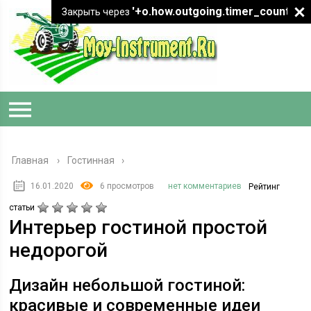
'+o.how.outgoing.timer_count+"
Закрыть через
Главная
›
Гостинная
16.01.2020
6 просмотров
нет комментариев
Рейтинг
статьи
Интерьер гостиной простой
недорогой
Дизайн небольшой гостиной:
красивые и современные идеи