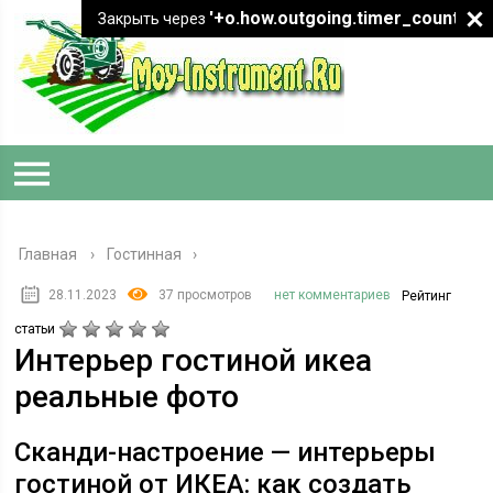
'+o.how.outgoing.timer_count+"
Закрыть через
Главная
›
Гостинная
28.11.2023
37 просмотров
нет комментариев
Рейтинг
статьи
Интерьер гостиной икеа
реальные фото
Сканди-настроение — интерьеры
гостиной от ИКЕА: как создать