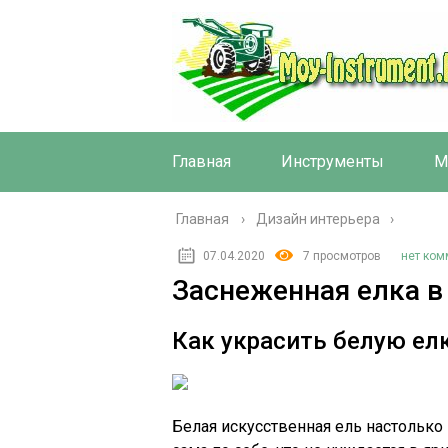
Главная
Инструменты
М
Главная
›
Дизайн интерьера
07.04.2020
7 просмотров
нет ком
Заснеженная елка в
Как украсить белую ел
Белая искусственная ель настолько