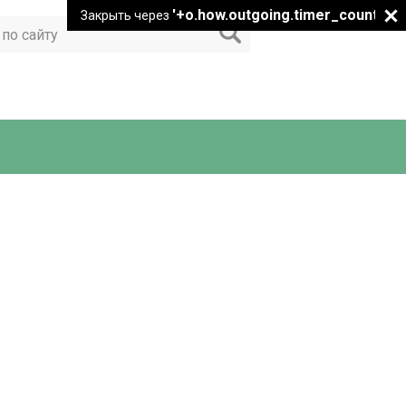
'+o.how.outgoing.timer_count+"
Закрыть через