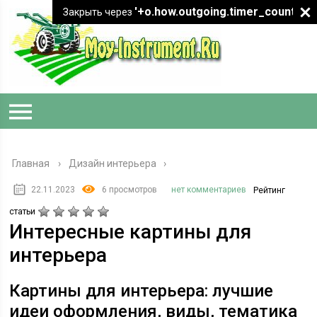
'+o.how.outgoing.timer_count+"
Закрыть через
Главная
›
Дизайн интерьера
22.11.2023
6 просмотров
нет комментариев
Рейтинг
статьи
Интересные картины для
интерьера
Картины для интерьера: лучшие
идеи оформления, виды, тематика