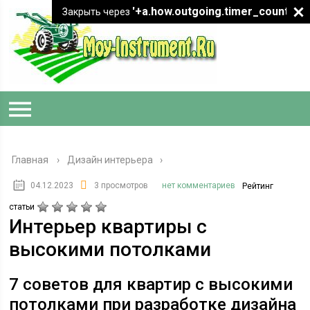
'+a.how.outgoing.timer_count+"
Закрыть через
Главная
›
Дизайн интерьера
04.12.2023
3 просмотров
нет комментариев
Рейтинг
статьи
Интерьер квартиры с
высокими потолками
7 советов для квартир с высокими
потолками при разработке дизайна