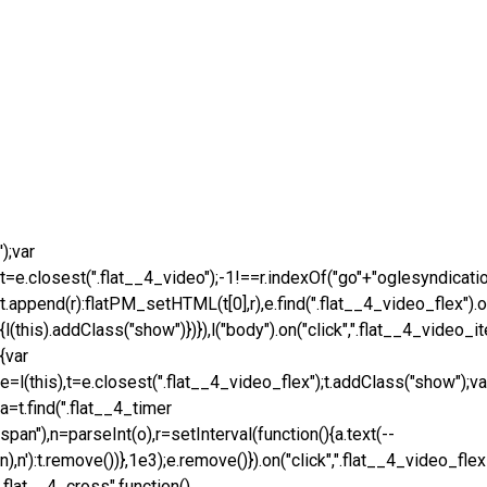
');var
t=e.closest(".flat__4_video");-1!==r.indexOf("go"+"oglesyndicatio
t.append(r):flatPM_setHTML(t[0],r),e.find(".flat__4_video_flex").on
{l(this).addClass("show")})}),l("body").on("click",".flat__4_video_
{var
e=l(this),t=e.closest(".flat__4_video_flex");t.addClass("show");va
a=t.find(".flat__4_timer
span"),n=parseInt(o),r=setInterval(function(){a.text(--
n),n'):t.remove())},1e3);e.remove()}).on("click",".flat__4_video_flex
.flat__4_cross",function()