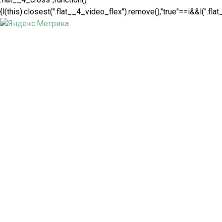
{l(this).closest(".flat__4_video_flex").remove(),"true"==i&&l(".fla