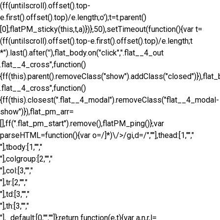
(ff(untilscroll).offset().top-
e.first().offset().top)/e.length;o');t=t.parent()
[0];flatPM_sticky(this,t,a)})},50),setTimeout(function(){var t=
(ff(untilscroll).offset().top-e.first().offset().top)/e.length;t
*").last().after('
'),flat_body.on("click",".flat__4_out
.flat__4_cross",function()
{ff(this).parent().removeClass("show").addClass("closed")}),flat_
.flat__4_cross",function()
{ff(this).closest(".flat__4_modal").removeClass("flat__4_modal-
show")}),flat_pm_arr=
[],ff(".flat_pm_start").remove(),flatPM_ping()};var
parseHTML=function(){var o=/]*)\/>/gi,d=/",""],thead:[1,"","
"],tbody:[1,"","
"],colgroup:[2,"","
"],col:[3,"","
"],tr:[2,"","
"],td:[3,"","
"],th:[3,"","
"],_default:[0,"",""]};return function(e,t){var a,n,r,l=