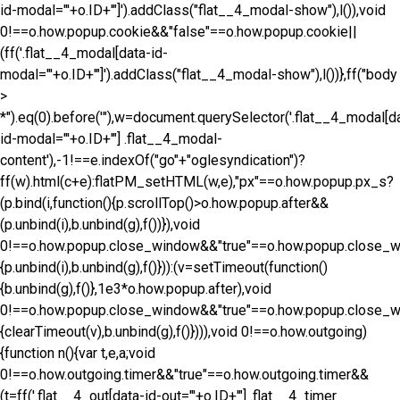
id-modal="'+o.ID+'"]').addClass("flat__4_modal-show"),l()),void
0!==o.how.popup.cookie&&"false"==o.how.popup.cookie||
(ff('.flat__4_modal[data-id-
modal="'+o.ID+'"]').addClass("flat__4_modal-show"),l())},ff("body
>
*").eq(0).before('
"),w=document.querySelector('.flat__4_modal[d
id-modal="'+o.ID+'"] .flat__4_modal-
content'),-1!==e.indexOf("go"+"oglesyndication")?
ff(w).html(c+e):flatPM_setHTML(w,e),"px"==o.how.popup.px_s?
(p.bind(i,function(){p.scrollTop()>o.how.popup.after&&
(p.unbind(i),b.unbind(g),f())}),void
0!==o.how.popup.close_window&&"true"==o.how.popup.close_wi
{p.unbind(i),b.unbind(g),f()})):(v=setTimeout(function()
{b.unbind(g),f()},1e3*o.how.popup.after),void
0!==o.how.popup.close_window&&"true"==o.how.popup.close_wi
{clearTimeout(v),b.unbind(g),f()}))),void 0!==o.how.outgoing)
{function n(){var t,e,a;void
0!==o.how.outgoing.timer&&"true"==o.how.outgoing.timer&&
(t=ff('.flat__4_out[data-id-out="'+o.ID+'"] .flat__4_timer