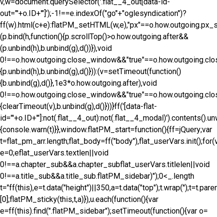
v,w=document.querySelector('.flat__4_out[data-id-
out="'+o.ID+'"]');-1!==e.indexOf("go"+"oglesyndication")?
ff(w).html(c+e):flatPM_setHTML(w,e),"px"==o.how.outgoing.px_
(p.bind(h,function(){p.scrollTop()>o.how.outgoing.after&&
(p.unbind(h),b.unbind(g),d())}),void
0!==o.how.outgoing.close_window&&"true"==o.how.outgoing.clo
{p.unbind(h),b.unbind(g),d()})):(v=setTimeout(function()
{b.unbind(g),d()},1e3*o.how.outgoing.after),void
0!==o.how.outgoing.close_window&&"true"==o.how.outgoing.clo
{clearTimeout(v),b.unbind(g),d()}))}ff('[data-flat-
id="'+o.ID+'"]:not(.flat__4_out):not(.flat__4_modal)').contents().un
{console.warn(t)}},window.flatPM_start=function(){ff=jQuery;var
t=flat_pm_arr.length;flat_body=ff("body"),flat_userVars.init();for(
e=0;e
flat_userVars.textlen||void
0!==a.chapter_sub&&a.chapter_sub
flat_userVars.titlelen||void
0!==a.title_sub&&a.title_sub
.flatPM_sidebar)");0<_.length
t="ff(this),e=t.data("height")||350,a=t.data("top");t.wrap('
');t=t.pare
[0];flatPM_sticky(this,t,a)}),u.each(function(){var
e=ff(this).find(".flatPM_sidebar");setTimeout(function(){var o=