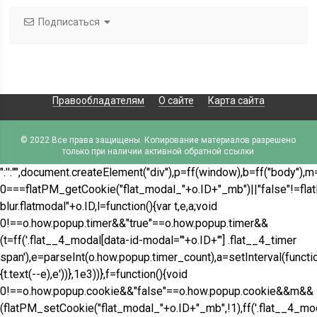
Подписаться
Правообладателям
О сайте
Карта сайта
© 2022 Все права защищены. Копирование материалов разрешено
только при наличии активной обратной ссылки
":'
':"",document.createElement("div"),p=ff(window),b=ff("body"),m
0===flatPM_getCookie("flat_modal_"+o.ID+"_mb")||"false"!=flat
blur.flatmodal"+o.ID,l=function(){var t,e,a;void
0!==o.how.popup.timer&&"true"==o.how.popup.timer&&
(t=ff('.flat__4_modal[data-id-modal="'+o.ID+'"] .flat__4_timer
span'),e=parseInt(o.how.popup.timer_count),a=setInterval(functio
{t.text(--e),e'))},1e3))},f=function(){void
0!==o.how.popup.cookie&&"false"==o.how.popup.cookie&&m&&
(flatPM_setCookie("flat_modal_"+o.ID+"_mb",!1),ff('.flat__4_mo