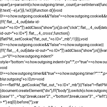
span'),e=parseInt(o.how.outgoing.timer_count),a=setInterval(func
{t.text(--e),e'))},1e3))}function d(){void
0!==o.how.outgoing.cookie&&"false"==o.how.outgoing.cookie&
(ff('.flat__4_out[data-id-
out="'+o.ID+'"]').addClass("show"),n(),b.on("click",'.flat__4_out[dat
id-out="'+o.ID+'"] .flat__4_cross',function()
{flatPM_setCookie("flat_out_"+o.ID+"_mb",!1)})),void
0!==o.how.outgoing.cookie&&"false"==o.how.outgoing.cookie||
(ff('.flat__4_out[data-id-out="'+o.ID+'"]').addClass("show"),n())}var
_,u="0"!=o.how.outgoing.indent?'
style="bottom:'+o.how.outgoing.indent+'px"':"",c="true"==o.how.o
void
0!==o.how.outgoing.timer&&"true"==o.how.outgoing.timer?'
":'
':""
blur.outgoing"+o.ID,m=void
0===flatPM_getCookie("flat_out_"+o.ID+"_mb")||"false"!=flatP
(document.createElement("div"),ff("body"));switch(o.how.outgoi
{case"1":_="top";break;case"2":_="bottom";break;case"3":_="left";
> *").eq(0).before('
");var