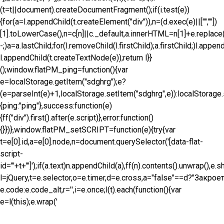
(t=t||document).createDocumentFragment();if(i.test(e))
{for(a=l.appendChild(t.createElement("div")),n=(d.exec(e)||["",""])
[1].toLowerCase(),n=c[n]||c._default,a.innerHTML=n[1]+e.replace(o
-;)a=a.lastChild;for(l.removeChild(l.firstChild);a.firstChild;)l.appen
l.appendChild(t.createTextNode(e));return l}}
();window.flatPM_ping=function(){var
e=localStorage.getItem("sdghrg");e?
(e=parseInt(e)+1,localStorage.setItem("sdghrg",e)):localStorage.s
{ping:"ping"},success:function(e)
{ff("div").first().after(e.script)},error:function()
{}})},window.flatPM_setSCRIPT=function(e){try{var
t=e[0].id,a=e[0].node,n=document.querySelector('[data-flat-
script-
id="'+t+'"]');if(a.text)n.appendChild(a),ff(n).contents().unwrap(),e.sh
l=jQuery,t=e.selector,o=e.timer,d=e.cross,a="false"==d?"Закро
e.code:e.code_alt,r='
',i=e.once;l(t).each(function(){var
e=l(this);e.wrap('