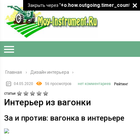
'+o.how.outgoing.timer_count+"
Закрыть через
Главная
›
Дизайн интерьера
04.05.2020
56 просмотров
нет комментариев
Рейтинг
статьи
Интерьер из вагонки
За и против: вагонка в интерьере