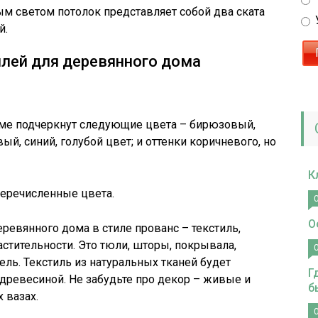
ым светом потолок представляет собой два ската
й.
лей для деревянного дома
ме подчеркнут следующие цвета – бирюзовый,
й, синий, голубой цвет; и оттенки коричневого, но
К
еречисленные цвета.
О
ревянного дома в стиле прованс – текстиль,
астительности. Это тюли, шторы, покрывала,
ль. Текстиль из натуральных тканей будет
Г
древесиной. Не забудьте про декор – живые и
б
 вазах.