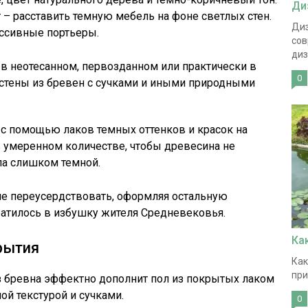
Ди
 – расставить темную мебель на фоне светлых стен.
Диз
ссивные портьеры.
сов
диз
 в неотесанном, первозданном или практически в
0
 стены из бревен с сучками и иными природными
 с помощью лаков темных оттенков и красок на
в умеренном количестве, чтобы древесина не
ла слишком темной.
не переусердствовать, оформляя остальную
ратилось в избушку жителя Средневековья.
Ка
рытия
Как
при
з бревна эффектно дополнит пол из покрытых лаком
ой текстурой и сучками.
0