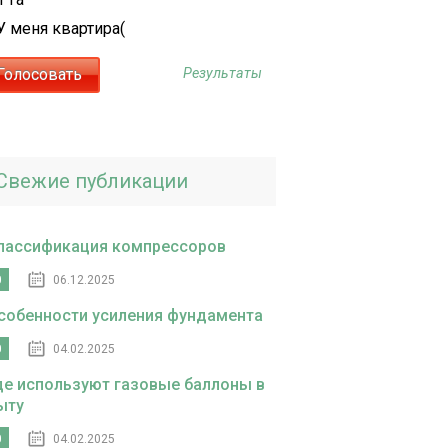
У меня квартира(
Результаты
Свежие публикации
лассификация компрессоров
0
06.12.2025
собенности усиления фундамента
0
04.02.2025
де используют газовые баллоны в
ыту
0
04.02.2025