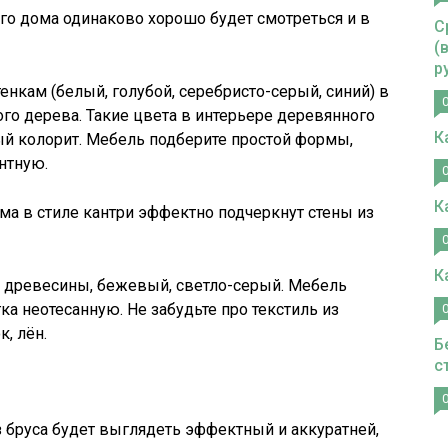
го дома одинаково хорошо будет смотреться и в
С
(
р
нкам (белый, голубой, серебристо-серый, синий) в
ого дерева. Такие цвета в интерьере деревянного
К
 колорит. Мебель подберите простой формы,
нтную.
К
а в стиле кантри эффектно подчеркнут стены из
К
и древесины, бежевый, светло-серый. Мебель
а неотесанную. Не забудьте про текстиль из
, лён.
Б
с
 бруса будет выглядеть эффектный и аккуратней,