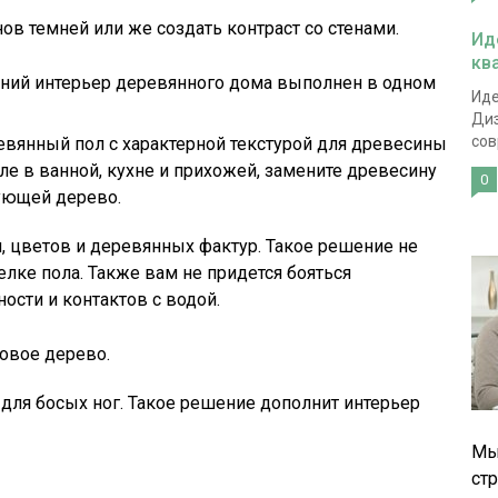
ов темней или же создать контраст со стенами.
Ид
кв
нний интерьер деревянного дома выполнен в одном
Иде
Диз
сов
евянный пол с характерной текстурой для древесины
ле в ванной, кухне и прихожей, замените древесину
0
ующей дерево.
, цветов и деревянных фактур. Такое решение не
лке пола. Также вам не придется бояться
сти и контактов с водой.
овое дерево.
для босых ног. Такое решение дополнит интерьер
Мы
ст