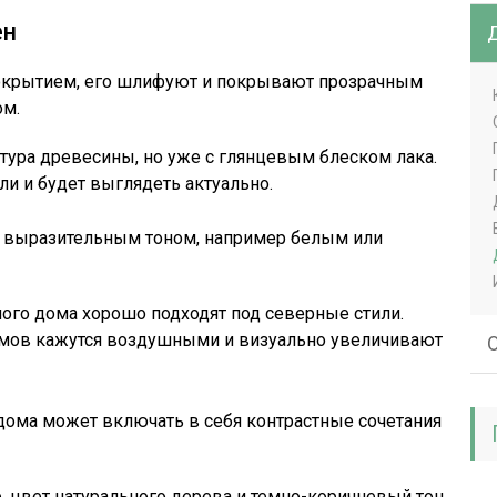
ен
покрытием, его шлифуют и покрывают прозрачным
ом.
стура древесины, но уже с глянцевым блеском лака.
ли и будет выглядеть актуально.
 выразительным тоном, например белым или
ного дома хорошо подходят под северные стили.
мов кажутся воздушными и визуально увеличивают
О
дома может включать в себя контрастные сочетания
 цвет натурального дерева и темно-коричневый тон.