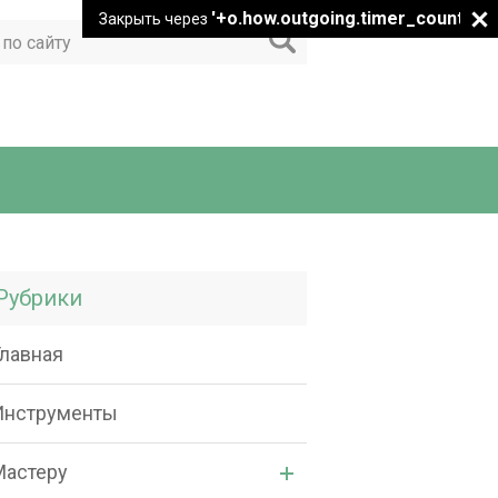
'+o.how.outgoing.timer_count+"
Закрыть через
Рубрики
Главная
Инструменты
Мастеру