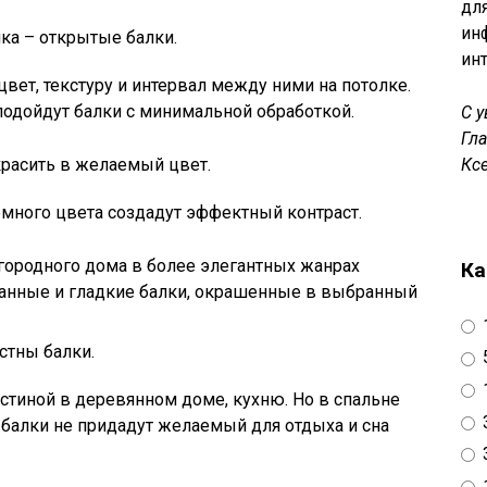
дл
ин
ка – открытые балки.
ин
вет, текстуру и интервал между ними на потолке.
подойдут балки с минимальной обработкой.
С 
Гл
расить в желаемый цвет.
Кс
емного цвета создадут эффектный контраст.
городного дома в более элегантных жанрах
Ка
танные и гладкие балки, окрашенные в выбранный
стны балки.
стиной в деревянном доме, кухню. Но в спальне
к балки не придадут желаемый для отдыха и сна