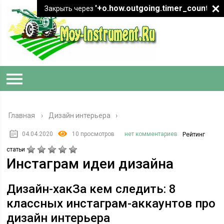
'+o.how.outgoing.timer_count+"
Закрыть через
Главная
›
Дизайн интерьера
04.04.2020
10 просмотров
нет комментариев
Рейтинг
статьи
Инстаграм идеи дизайна
Дизайн-хакЗа кем следить: 8
классных инстаграм-аккаунтов про
дизайн интерьера