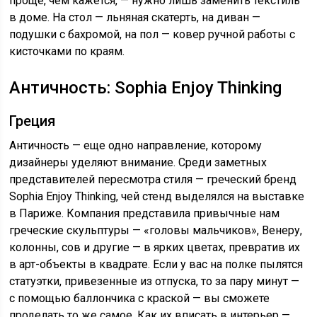
проще, чем кажется, — нужно лишь заменить текстиль
в доме. На стол — льняная скатерть, на диван —
подушки с бахромой, на пол — ковер ручной работы с
кисточками по краям.
Античность: Sophia Enjoy Thinking
Греция
Античность — еще одно направление, которому
дизайнеры уделяют внимание. Среди заметных
представителей пересмотра стиля — греческий бренд
Sophia Enjoy Thinking, чей стенд выделялся на выставке
в Париже. Компания представила привычные нам
греческие скульптуры — «головы мальчиков», Венеру,
колонны, сов и другие — в ярких цветах, превратив их
в арт-объекты в квадрате. Если у вас на полке пылятся
статуэтки, привезенные из отпуска, то за пару минут —
с помощью баллончика с краской — вы сможете
проделать то же самое. Как их вписать в интерьер —