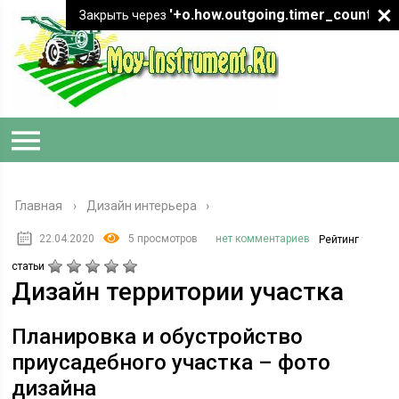
'+o.how.outgoing.timer_count+"
Закрыть через
Главная
›
Дизайн интерьера
22.04.2020
5 просмотров
нет комментариев
Рейтинг
статьи
Дизайн территории участка
Планировка и обустройство
приусадебного участка – фото
дизайна