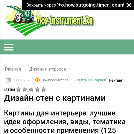
'+o.how.outgoing.timer_count+"
Закрыть через
Главная
›
Дизайн интерьера
21.05.2020
84 просмотров
нет комментариев
Рейтинг
статьи
Дизайн стен с картинами
Картины для интерьера: лучшие
идеи оформления, виды, тематика
и особенности применения (125