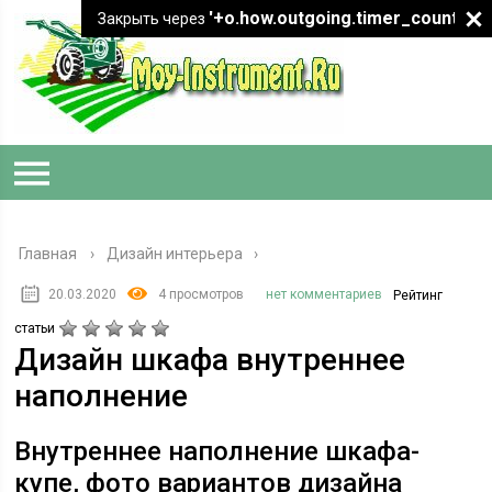
'+o.how.outgoing.timer_count+"
Закрыть через
Главная
›
Дизайн интерьера
20.03.2020
4 просмотров
нет комментариев
Рейтинг
статьи
Дизайн шкафа внутреннее
наполнение
Внутреннее наполнение шкафа-
купе, фото вариантов дизайна