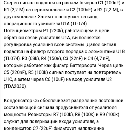
Стерео сигнал подается на разъем In через C1 (100nF) и
R1 (2,2 М) на первом канале и C2 (100nF) и R2 (2,2 М), в
другом канале. Затем он поступает на вход
операционного усилителя U1A (TL074).
Потенциометром P1 (220k), работающем в цепи
обратной связи усилителя U1A, выполняется
регулировка усиления всей системы. Далее сигнал
подается на фильтр второго порядка с элементами U1B
(TL074), R3 (68k), R4 (150к), C3 (22nF) и C4 (4,7 nF),
который работает как фильтр Баттерворта. Через цепь
C5 (220nF), R5 (100k) сигнал поступает на повторитель
U1C, а затем через C6 (10uF) на вход усилителя U2
(TDA2030).
Конденсатор С6 обеспечивает разделение постоянной
составляющей сигнала предусилителя от усилителя
мощности. Резисторы R7 (100k), R8 (100k) и R9 (100k)
служат для поляризации входа усилителя, а
конденсатор C7 (22uF) фильтрует напряжение