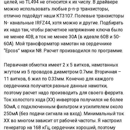
целей, но TL494 не относится к их числу. В драйвере
можно использовать любые p-n-p транзисторы,
отлично подойдут наши КТ3107. Полевые транзисторы
N- канальные IRFZ44, хотя можно и другие. Подбирать
их надо так, чтобы расчетное напряжение ключа было
не менее 40В, а ток не менее 30А (в идеале 60В и 50-
60А). Мой трансформатор намотан на сердечнике
“Epcos” марки N8. Расчет производился по программе.
Первичная обмотка имеет 2 х 5 витков, намотанных
жгутом из 5 проводов диаметром 0.7мм. Вторичная –
11 витков, 6 жил по 0.33мм. Конечно для каждого
сердечника получатся разные данные намотки,
поэтому расчет надо производить для своего феррита.
Ток холостого хода (ХХ) инвертора получился не более
50мА, с подключенным фильтром и усилителем около
250мА (без подачи сигнала на вход). Минимальный ток
ХХ во многом зависит от рабочей частоты. Я настроил
генератор на 168 кГц, сердечник хороший, поэтому