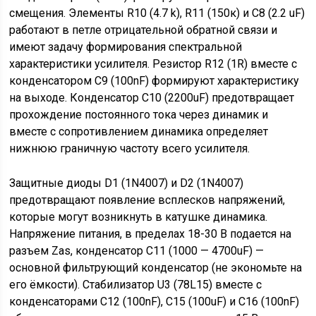
смещения. Элементы R10 (4.7 k), R11 (150к) и C8 (2.2 uF)
работают в петле отрицательной обратной связи и
имеют задачу формирования спектральной
характеристики усилителя. Резистор R12 (1R) вместе с
конденсатором C9 (100nF) формируют характеристику
на выходе. Конденсатор C10 (2200uF) предотвращает
прохождение постоянного тока через динамик и
вместе с сопротивлением динамика определяет
нижнюю граничную частоту всего усилителя.
Защитные диоды D1 (1N4007) и D2 (1N4007)
предотвращают появление всплесков напряжений,
которые могут возникнуть в катушке динамика.
Напряжение питания, в пределах 18-30 В подается на
разъем Zas, конденсатор C11 (1000 — 4700uF) —
основной фильтрующий конденсатор (не экономьте на
его ёмкости). Стабилизатор U3 (78L15) вместе с
конденсаторами C12 (100nF), C15 (100uF) и C16 (100nF)